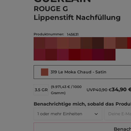
ROUGE G
Lippenstift Nachfüllung
Produktnummer:
145631
03 Le Nude Intense - Satin
06 Le Rose Brun - Satin
08 Le Nu - Satin
11 Le Beige Noisette - Satin
15 Le Marron Glacé - S
19 Le Brun Inten
131 Le Beig
159 
772 Le Rose Bourbon - Velvet
775 Le Rouge Bordeaux - Velvet
829 Le Fuchsia Profond - Satin
880 Le Rouge Rubis -Velvet
880 Le Rouge Rubis - 
919 Le Rouge Cas
968 Le Lie 
319 Le Moka Chaud - Satin
(9.971,43 € / 1000
34,90 
3.5 GR
UVP
40,90 €
Gramm)
Benachrichtige mich, sobald das Produk
Deine E-Ma
Benach