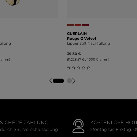
GUERLAIN
Rouge G Velvet
üllung
Lippenstift Nachfüllung
39,30 €
 Gramm)
(11.228,57 € / 1000 Gramm)
liche Bewertung von 0 von 5 Sternen
Durchschnittliche Bewertung
SICHERE ZAHLUNG
KOSTENLOSE HOT
durch SSL-Verschlüsselung
Montag bis Freitag: 0