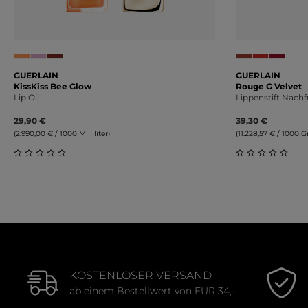
GUERLAIN
GUERLAIN
KissKiss Bee Glow
Rouge G Velvet
Lip Oil
Lippenstift Nachf
29,90 €
39,30 €
(2.990,00 € / 1000 Milliliter)
(11.228,57 € / 1000
Durchschnittliche Bewertung von 0 von 5 Sternen
Durchschnitt
KOSTENLOSER VERSAND
ab einem Bestellwert von EUR 34,-