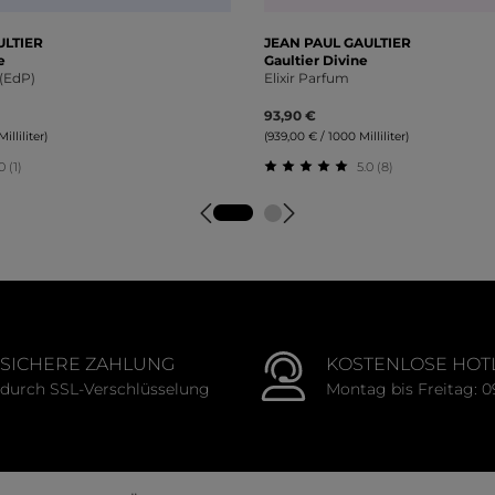
ULTIER
JEAN PAUL GAULTIER
e
Gaultier Divine
(EdP)
Elixir Parfum
93,90 €
illiliter)
(939,00 € / 1000 Milliliter)
0 (1)
5.0 (8)
tliche Bewertung von 5 von 5 Sternen
Durchschnittliche Bewert
SICHERE ZAHLUNG
KOSTENLOSE HOT
durch SSL-Verschlüsselung
Montag bis Freitag: 0