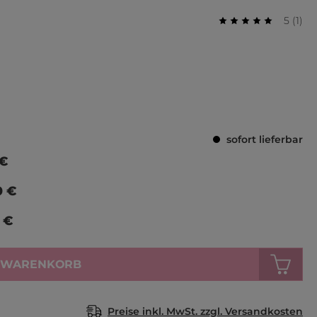
Durchs
Bewer
5
(
1
)
Durchschnittlich
sofort lieferbar
 €
0 €
 €
N WARENKORB
Preise inkl. MwSt. zzgl. Versandkosten