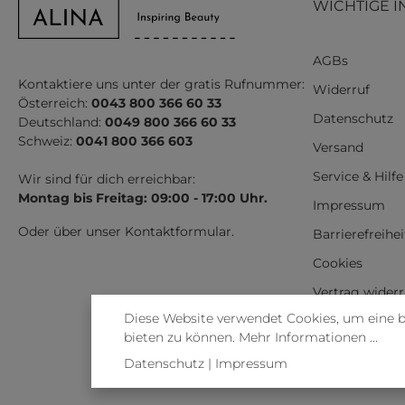
WICHTIGE I
AGBs
Kontaktiere uns unter der gratis Rufnummer:
Widerruf
Österreich:
0043 800 366 60 33
Datenschutz
Deutschland:
0049 800 366 60 33
Schweiz:
0041 800 366 603
Versand
Service & Hilfe
Wir sind für dich erreichbar:
Montag bis Freitag: 09:00 - 17:00 Uhr.
Impressum
Oder über unser
Kontaktformular
.
Barrierefreihe
Cookies
Vertrag wider
Diese Website verwendet Cookies, um eine 
bieten zu können.
Mehr Informationen ...
Datenschutz
|
Impressum