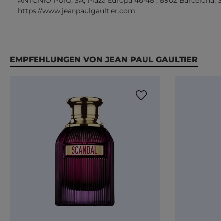
ANTONIO PUIG, SA, Plaza Europa 46-48 , 8902 Barcelona, 
https://www.jeanpaulgaultier.com
Produktgalerie überspringen
EMPFEHLUNGEN VON JEAN PAUL GAULTIER