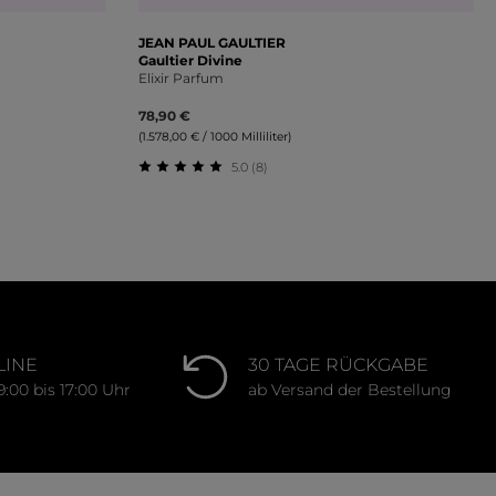
JEAN PAUL GAULTIER
Gaultier Divine
Elixir Parfum
78,90 €
(1.578,00 € / 1000 Milliliter)
5.0 (8)
ung von 5 von 5 Sternen
Durchschnittliche Bewertung von 5 von 
LINE
30 TAGE RÜCKGABE
9:00 bis 17:00 Uhr
ab Versand der Bestellung