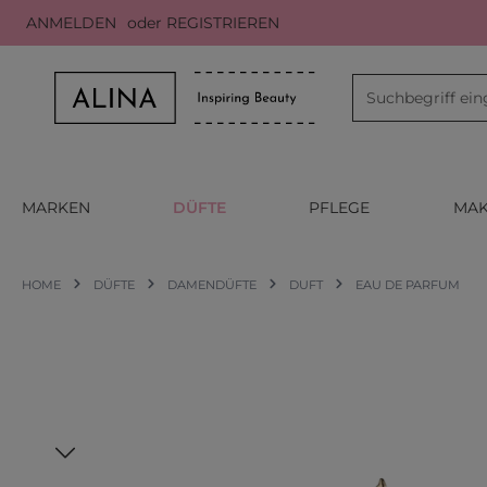
ANMELDEN
oder
REGISTRIEREN
m Hauptinhalt springen
Zur Suche springen
Zur Hauptnavigation springen
MARKEN
DÜFTE
PFLEGE
MAK
HOME
DÜFTE
DAMENDÜFTE
DUFT
EAU DE PARFUM
Bildergalerie überspringen