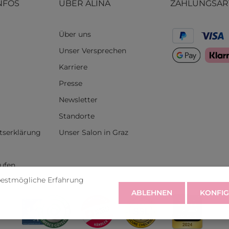
NFOS
ÜBER ALINA
ZAHLUNGSAR
Über uns
Unser Versprechen
Karriere
Presse
Newsletter
Standorte
itserklärung
Unser Salon in Graz
rufen
bestmögliche Erfahrung
ABLEHNEN
KONFIG