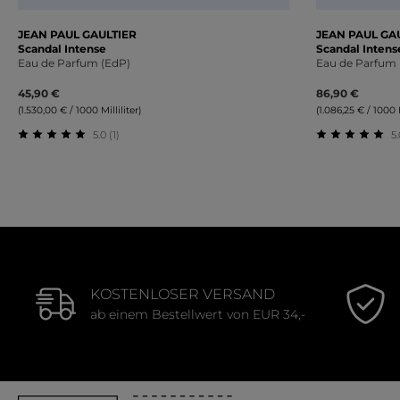
JEAN PAUL GAULTIER
JEAN PAUL GA
Scandal Intense
Scandal Intens
Eau de Parfum (EdP)
Eau de Parfum 
45,90 €
86,90 €
(1.530,00 € / 1000 Milliliter)
(1.086,25 € / 1000 M
5.0 (1)
5.
Durchschnittliche Bewertung von 5 von 5 Sternen
Durchschnit
KOSTENLOSER VERSAND
ab einem Bestellwert von EUR 34,-