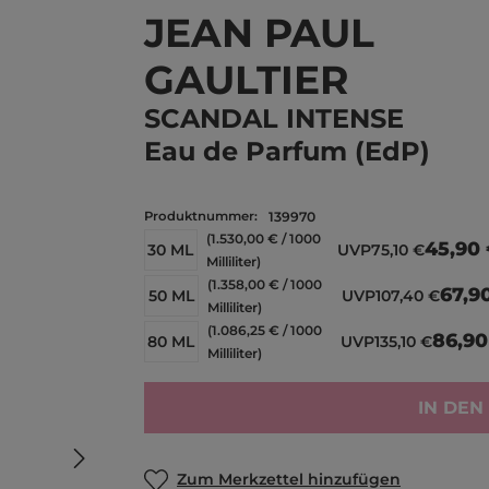
JEAN PAUL
GAULTIER
SCANDAL INTENSE
Eau de Parfum (EdP)
Produktnummer:
139970
(1.530,00 € / 1000
45,90
30 ML
UVP
75,10 €
Milliliter)
(1.358,00 € / 1000
67,9
50 ML
UVP
107,40 €
Milliliter)
(1.086,25 € / 1000
86,90
80 ML
UVP
135,10 €
Milliliter)
IN DE
Zum Merkzettel hinzufügen