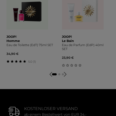
JOOP!
JOOP!
Homme
Le Bain
Eau de Toilette (EdT) 75ml SET
Eau de Parfum (EdP) 40ml
SET
34,90 €
23,90 €
5.0 (1)
Durchschnittliche Bewertung von 5 von 5 Sternen
Durchschnittliche Bewert
KOSTENLOSER VERSAND
ab einem Bestellwert von EUR 34,-