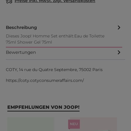
Preise inkl. MwSt. zzgl. Versandkosten
Beschreibung
Dieses Joop! Homme Set enthält:Eau de Toilette
75ml Shower Gel 75ml
Bewertungen
COTY, 14 rue du Quatre Septembre, 75002 Paris
https://coty.cotyconsumeraffairs.com/
Produktgalerie überspringen
EMPFEHLUNGEN VON JOOP!
NEU