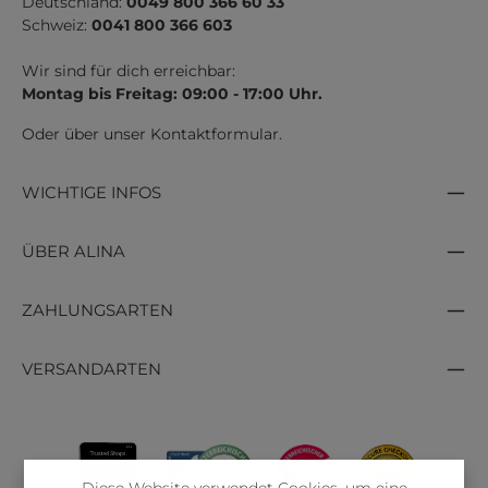
Deutschland:
0049 800 366 60 33
Schweiz:
0041 800 366 603
Wir sind für dich erreichbar:
Montag bis Freitag: 09:00 - 17:00 Uhr.
Oder über unser
Kontaktformular
.
WICHTIGE INFOS
ÜBER ALINA
ZAHLUNGSARTEN
VERSANDARTEN