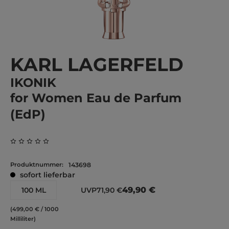
KARL LAGERFELD
IKONIK
for Women Eau de Parfum
(EdP)
Durchschnittliche Bewertung von 0 von 5 Sternen
Produktnummer:
143698
sofort lieferbar
49,90 €
100 ML
UVP
71,90 €
(499,00 € / 1000
Milliliter)