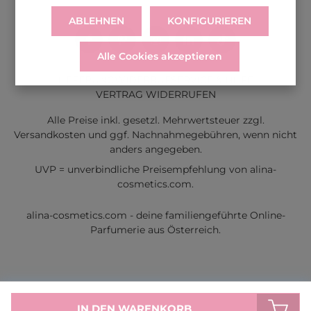
ABLEHNEN
KONFIGURIEREN
Alle Cookies akzeptieren
LIEFERUNG
WIDERRUF
SERVICE & HILFE
VERTRAG WIDERRUFEN
Alle Preise inkl. gesetzl. Mehrwertsteuer zzgl.
Versandkosten
und ggf. Nachnahmegebühren, wenn nicht
anders angegeben.
UVP = unverbindliche Preisempfehlung von alina-
cosmetics.com.
alina-cosmetics.com - deine familiengeführte Online-
Parfumerie aus Österreich.
IN DEN WARENKORB