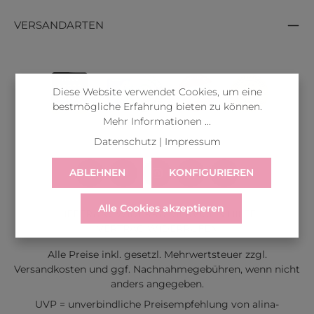
VERSANDARTEN
Diese Website verwendet Cookies, um eine
bestmögliche Erfahrung bieten zu können.
Mehr Informationen ...
Datenschutz
|
Impressum
ABLEHNEN
KONFIGURIEREN
Alle Cookies akzeptieren
LIEFERUNG
WIDERRUF
SERVICE & HILFE
VERTRAG WIDERRUFEN
Alle Preise inkl. gesetzl. Mehrwertsteuer zzgl.
Versandkosten
und ggf. Nachnahmegebühren, wenn nicht
anders angegeben.
UVP = unverbindliche Preisempfehlung von alina-