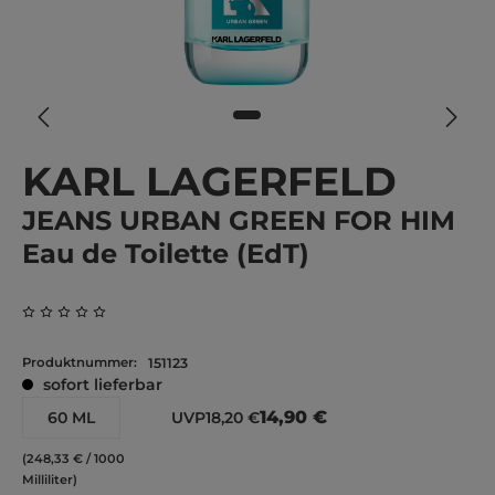
KARL LAGERFELD
JEANS URBAN GREEN FOR HIM
Eau de Toilette (EdT)
Durchschnittliche Bewertung von 0 von 5 Sternen
Produktnummer:
151123
sofort lieferbar
14,90 €
60 ML
UVP
18,20 €
(248,33 € / 1000
Milliliter)