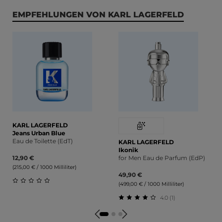
Produktgalerie überspringen
EMPFEHLUNGEN VON KARL LAGERFELD
KARL LAGERFELD
Jeans Urban Blue
Eau de Toilette (EdT)
KARL LAGERFELD
Ikonik
12,90 €
for Men Eau de Parfum (EdP)
(215,00 € / 1000 Milliliter)
49,90 €
(499,00 € / 1000 Milliliter)
Durchschnittliche Bewertung von 0 von 5 Sternen
4.0 (1)
Durchschnittliche Bewert