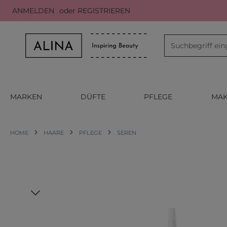
ANMELDEN
oder
REGISTRIEREN
m Hauptinhalt springen
Zur Suche springen
Zur Hauptnavigation springen
MARKEN
DÜFTE
PFLEGE
MAK
HOME
HAARE
PFLEGE
SEREN
Bildergalerie überspringen