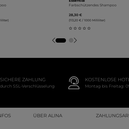
Essential
poo
Farbschützendes Shampoo
28,30 €
iliter)
(113,20 € / 1000 Milliliter)
tliche Bewertung von 0 von 5 Sternen
Durchschnittliche Bewert
SICHERE ZAHLUNG
KOSTENLOSE HOT
durch SSL-Verschlüsselung
Montag bis Freitag: 0
NFOS
ÜBER ALINA
ZAHLUNGSAR