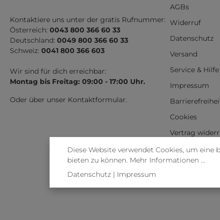
AGBs
Kontaktiere uns unter der gratis Rufnummer:
Widerruf
Österreich:
0043 800 366 60 33
Datenschutz
Deutschland:
0049 800 366 60 33
Schweiz:
0041 800 366 603
Versand
Service & Hilfe
Wir sind für dich erreichbar:
Montag bis Freitag: 09:00 - 17:00 Uhr.
Impressum
Oder über unser
Kontaktformular
.
Barrierefreihe
Cookies
Vertrag wider
Diese Website verwendet Cookies, um eine 
bieten zu können.
Mehr Informationen ...
Datenschutz
|
Impressum