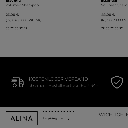
Essential
Essential
Volumen Shampoo
Volumen Sham
23,90 €
48,90 €
(95,60 € / 1000 Milliliter)
(65,20 € / 1000 Mill
Durchschnittliche Bewertung von 0 von 5 Sternen
Durchschnit
KOSTENLOSER VERSAND
ab einem Bestellwert von EUR 34,-
WICHTIGE I