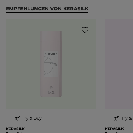
Produktgalerie überspringen
EMPFEHLUNGEN VON KERASILK
Try & Buy
Try &
KERASILK
KERASILK