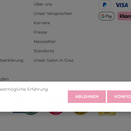
Über uns
Unser Versprechen
Karriere
Presse
Newsletter
Standorte
itserklärung
Unser Salon in Graz
rufen
bestmögliche Erfahrung
ABLEHNEN
KONFIG