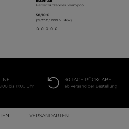
Essential
Farbschützendes Shampoo
58,70 €
(78,27 € / 1000 Milliliter)
ung von 0 von 5 Sternen
Durchschnittliche Bewertung von 0 von 
LINE
30 TAGE RÜCKGABE
9:00 bis 17:00 Uhr
ab Versand der Bestellung
TEN
VERSANDARTEN