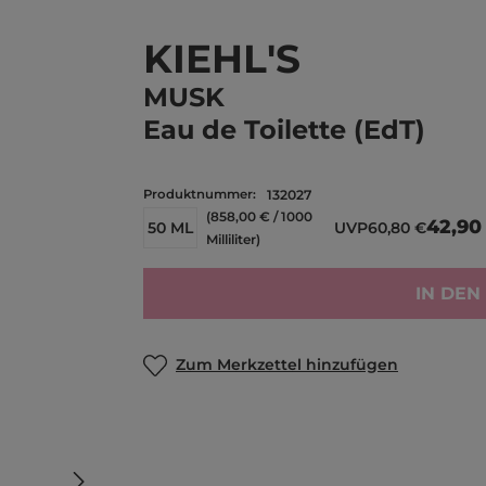
KIEHL'S
MUSK
Eau de Toilette (EdT)
Produktnummer:
132027
(858,00 € / 1000
42,90
50 ML
UVP
60,80 €
Milliliter)
IN DE
Zum Merkzettel hinzufügen