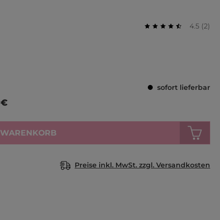
Durchsch
Bewertu
4.5
(
2
)
Durchschnittliche 
sofort lieferbar
 €
N WARENKORB
Preise inkl. MwSt. zzgl. Versandkosten