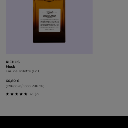
KIEHL'S
Musk
Eau de Toilette (EdT)
60,80 €
(1.216,00 € / 1000 Milliliter)
4.5 (2)
Durchschnittliche Bewertung von 4.5 von 5 Sternen