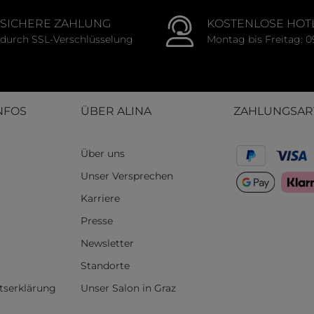
SICHERE ZAHLUNG
KOSTENLOSE HOT
durch SSL-Verschlüsselung
Montag bis Freitag: 0
NFOS
ÜBER ALINA
ZAHLUNGSAR
Über uns
Unser Versprechen
Karriere
Presse
Newsletter
Standorte
itserklärung
Unser Salon in Graz