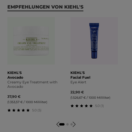
Produktgalerie überspringen
EMPFEHLUNGEN VON KIEHL'S
KIEHL'S
KIEHL'S
Avocado
Facial Fuel
Creamy Eye Treatment with
Eye Alert
Avocado
22,90 €
37,90 €
(1.526,67 € / 1000 Milliliter)
(1.353,57 € / 1000 Milliliter)
5.0 (1)
5.0 (5)
Durchschnittliche Bewert
Durchschnittliche Bewertung von 5 von 5 Sternen