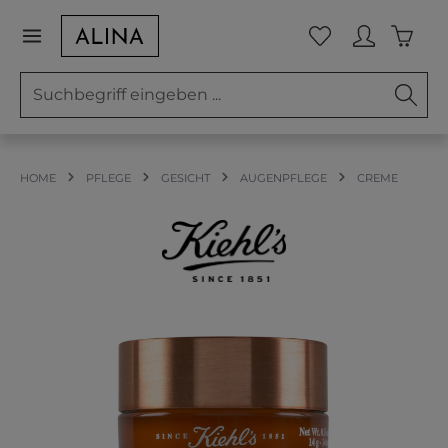
Zum Hauptinhalt springen
Waren
Du hast 0 Prod
HOME
PFLEGE
GESICHT
AUGENPFLEGE
CREME
Bildergalerie überspringen