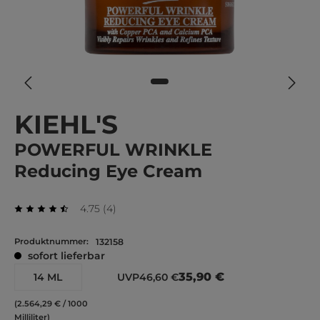
KIEHL'S
POWERFUL WRINKLE
Reducing Eye Cream
Durchschnittliche Bewertung von 4.75 von 5 St
Bewertungen
4.75
(
4
)
Durchschnittliche Bewertung von 4.75 von 5 Sternen
Produktnummer:
132158
sofort lieferbar
35,90 €
14 ML
UVP
46,60 €
(2.564,29 € / 1000
Milliliter)