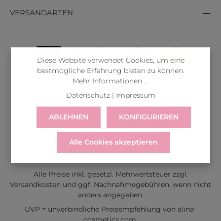
VERSANDARTEN
Diese Website verwendet Cookies, um eine
bestmögliche Erfahrung bieten zu können.
Mehr Informationen ...
Datenschutz
|
Impressum
ABLEHNEN
KONFIGURIEREN
Alle Cookies akzeptieren
LIEFERUNG
WIDERRUF
SERVICE & HILFE
VERTRAG WIDERRUFEN
Alle Preise inkl. gesetzl. Mehrwertsteuer zzgl.
Versandkosten
und ggf. Nachnahmegebühren, wenn nicht
anders angegeben.
UVP = unverbindliche Preisempfehlung von alina-
cosmetics.com.