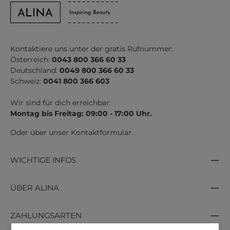
Kontaktiere uns unter der gratis Rufnummer:
Österreich:
0043 800 366 60 33
Deutschland:
0049 800 366 60 33
Schweiz:
0041 800 366 603
Wir sind für dich erreichbar:
Montag bis Freitag: 09:00 - 17:00 Uhr.
Oder über unser
Kontaktformular
.
WICHTIGE INFOS
ÜBER ALINA
ZAHLUNGSARTEN