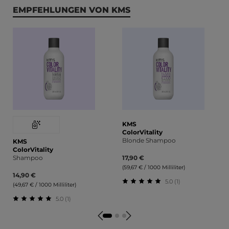
Produktgalerie überspringen
EMPFEHLUNGEN VON KMS
KMS
ColorVitality
Blonde Shampoo
KMS
ColorVitality
Shampoo
17,90 €
(59,67 € / 1000 Milliliter)
14,90 €
5.0 (1)
(49,67 € / 1000 Milliliter)
Durchschnittliche Bewert
5.0 (1)
Durchschnittliche Bewertung von 5 von 5 Sternen