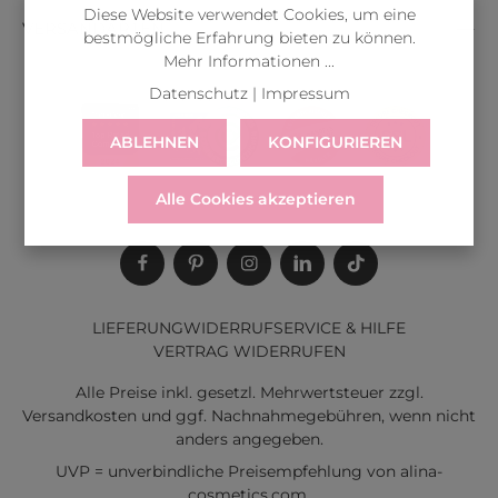
Diese Website verwendet Cookies, um eine
VERSANDARTEN
bestmögliche Erfahrung bieten zu können.
Mehr Informationen ...
Datenschutz
|
Impressum
ABLEHNEN
KONFIGURIEREN
Alle Cookies akzeptieren
LIEFERUNG
WIDERRUF
SERVICE & HILFE
VERTRAG WIDERRUFEN
Alle Preise inkl. gesetzl. Mehrwertsteuer zzgl.
Versandkosten
und ggf. Nachnahmegebühren, wenn nicht
anders angegeben.
UVP = unverbindliche Preisempfehlung von alina-
cosmetics.com.