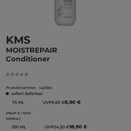
KMS
MOISTREPAIR
Conditioner
Durchschnittliche Bewertung von 0 von 5 Sternen
Produktnummer:
142780
sofort lieferbar
8,90 €
75 ML
UVP
9,50 €
(118,67 € / 1000
Milliliter)
18,90 €
250 ML
UVP
24,20 €