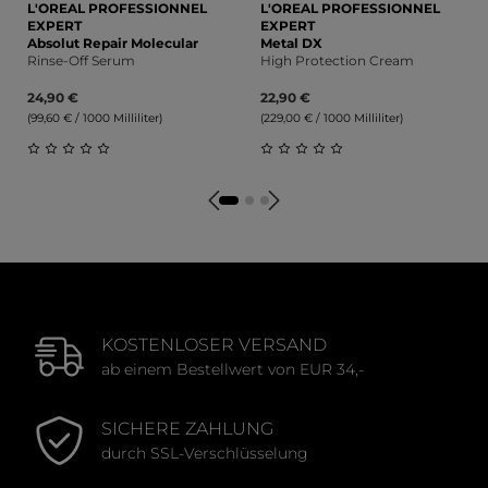
L'OREAL PROFESSIONNEL
L'OREAL PROFESSIONNEL
EXPERT
EXPERT
Absolut Repair Molecular
Metal DX
Rinse-Off Serum
High Protection Cream
24,90 €
22,90 €
(99,60 € / 1000 Milliliter)
(229,00 € / 1000 Milliliter)
Durchschnittliche Bewertung von 0 von 5 Sternen
Durchschnittliche Bewert
KOSTENLOSER VERSAND
ab einem Bestellwert von EUR 34,-
SICHERE ZAHLUNG
durch SSL-Verschlüsselung