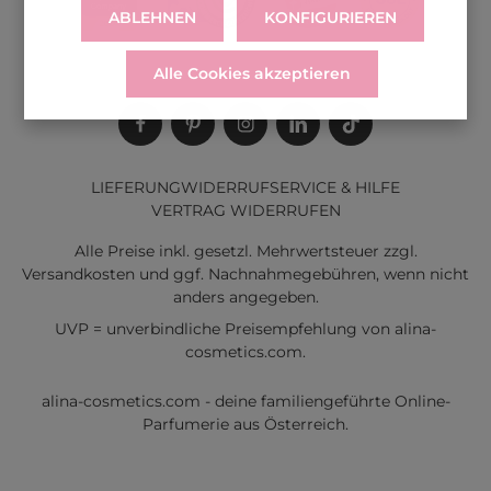
ABLEHNEN
KONFIGURIEREN
Alle Cookies akzeptieren
LIEFERUNG
WIDERRUF
SERVICE & HILFE
VERTRAG WIDERRUFEN
Alle Preise inkl. gesetzl. Mehrwertsteuer zzgl.
Versandkosten
und ggf. Nachnahmegebühren, wenn nicht
anders angegeben.
UVP = unverbindliche Preisempfehlung von alina-
cosmetics.com.
alina-cosmetics.com - deine familiengeführte Online-
Parfumerie aus Österreich.