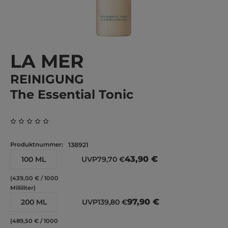
LA MER
REINIGUNG
The Essential Tonic
Durchschnittliche Bewertung von 0 von 5 Sternen
Produktnummer:
138921
43,90 €
100 ML
UVP
79,70 €
(439,00 € / 1000
Milliliter)
97,90 €
200 ML
UVP
139,80 €
(489,50 € / 1000