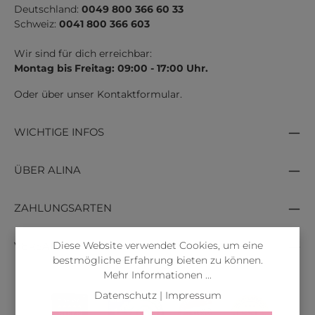
Deutschland:
0049 800 366 60 33
Schweiz:
0041 800 366 603
Wir sind für dich erreichbar:
Montag bis Freitag: 09:00 - 17:00 Uhr.
Oder über unser
Kontaktformular
.
WICHTIGE INFOS
ÜBER ALINA
ZAHLUNGSARTEN
Diese Website verwendet Cookies, um eine
VERSANDARTEN
bestmögliche Erfahrung bieten zu können.
Mehr Informationen ...
Datenschutz
|
Impressum