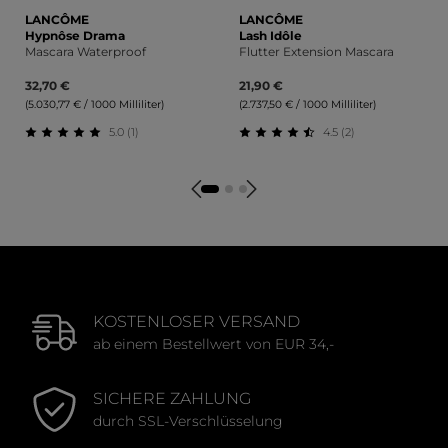
LANCÔME
LANCÔME
Hypnôse Drama
Lash Idôle
Mascara Waterproof
Flutter Extension Mascara
32,70 €
21,90 €
(5.030,77 € / 1000 Milliliter)
(2.737,50 € / 1000 Milliliter)
5.0 (1)
4.5 (2)
Durchschnittliche Bewertung von 5 von 5 Sternen
Durchschnittliche Bewertu
KOSTENLOSER VERSAND
ab einem Bestellwert von EUR 34,-
SICHERE ZAHLUNG
durch SSL-Verschlüsselung