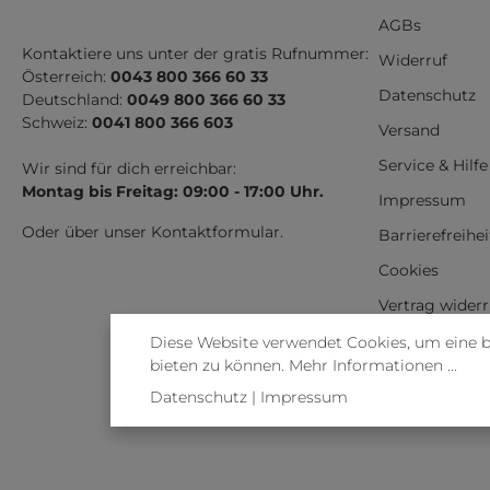
AGBs
Kontaktiere uns unter der gratis Rufnummer:
Widerruf
Österreich:
0043 800 366 60 33
Datenschutz
Deutschland:
0049 800 366 60 33
Schweiz:
0041 800 366 603
Versand
Service & Hilfe
Wir sind für dich erreichbar:
Montag bis Freitag: 09:00 - 17:00 Uhr.
Impressum
Oder über unser
Kontaktformular
.
Barrierefreihe
Cookies
Vertrag wider
Diese Website verwendet Cookies, um eine 
bieten zu können.
Mehr Informationen ...
Datenschutz
|
Impressum