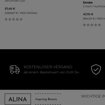
Serumizer Eye
Strobe
Cream Hydrata
57,40 €
(3.826,67 € / 1000 Milliliter)
47,70 €
(954,00 € / 1000 Mil
Durchschnittliche Bewertung von 0 von 5 Sternen
Durchschnit
KOSTENLOSER VERSAND
ab einem Bestellwert von EUR 34,-
WICHTIGE I