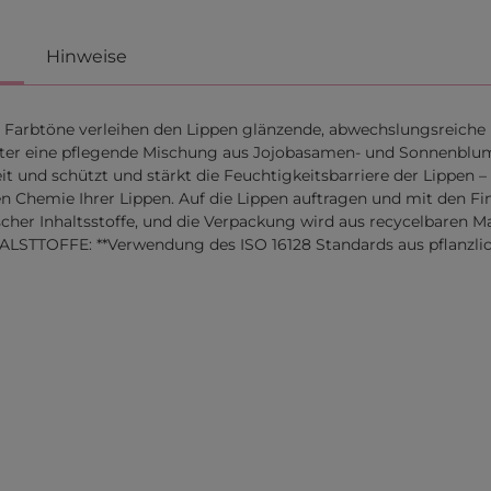
Hinweise
te Farbtöne verleihen den Lippen glänzende, abwechslungsreiche
arunter eine pflegende Mischung aus Jojobasamen- und Sonnenbl
nd schützt und stärkt die Feuchtigkeitsbarriere der Lippen – al
gen Chemie Ihrer Lippen. Auf die Lippen auftragen und mit den F
scher Inhaltsstoffe, und die Verpackung wird aus recycelbaren Mat
STTOFFE: **Verwendung des ISO 16128 Standards aus pflanzlich