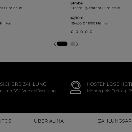
Strobe
nt Lumineux
Cream Hydratant Lumineux
47,70 €
liliter)
(954,00 € / 1000 Milliliter)
tliche Bewertung von 0 von 5 Sternen
Durchschnittliche Bewert
SICHERE ZAHLUNG
KOSTENLOSE HOT
durch SSL-Verschlüsselung
Montag bis Freitag: 0
NFOS
ÜBER ALINA
ZAHLUNGSAR