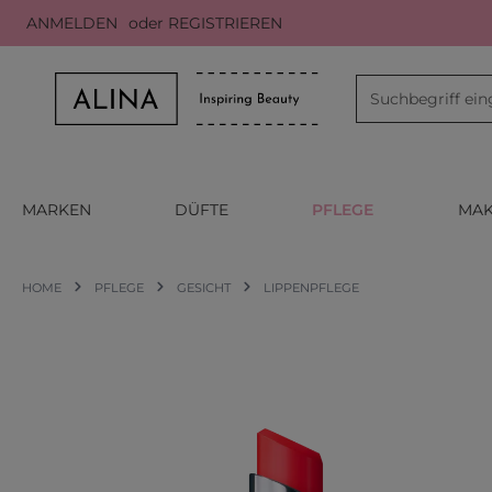
ANMELDEN
oder
REGISTRIEREN
m Hauptinhalt springen
Zur Suche springen
Zur Hauptnavigation springen
MARKEN
DÜFTE
PFLEGE
MAK
HOME
PFLEGE
GESICHT
LIPPENPFLEGE
Bildergalerie überspringen