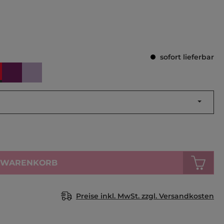
Durchschnittl
sofort lieferbar
ERVE
GENIC
TRICK
VIBE
N WARENKORB
Preise inkl. MwSt. zzgl. Versandkosten