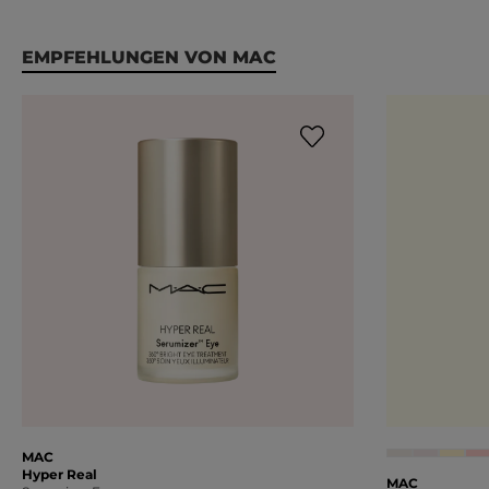
Produktgalerie überspringen
EMPFEHLUNGEN VON MAC
MAC
Hyper Real
MAC