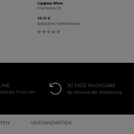
Lipglass Blow
Plumping Oil
29,10 €
(5.820,00 € / 1000 Milliliter)
ung von 0 von 5 Sternen
Durchschnittliche Bewertung von 0 von 
LINE
30 TAGE RÜCKGABE
9:00 bis 17:00 Uhr
ab Versand der Bestellung
TEN
VERSANDARTEN