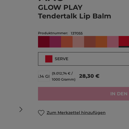
GLOW PLAY
Tendertalk Lip Balm
Produktnummer:
137055
S
BANTER
BEYOND
CANDID
FAVOURITE
INTROVERT
OOPS!
PHOTO
SERVE
(9.012,74 € /
28,30 €
3.14 GR
1000 Gramm)
IN DE
Zum Merkzettel hinzufügen