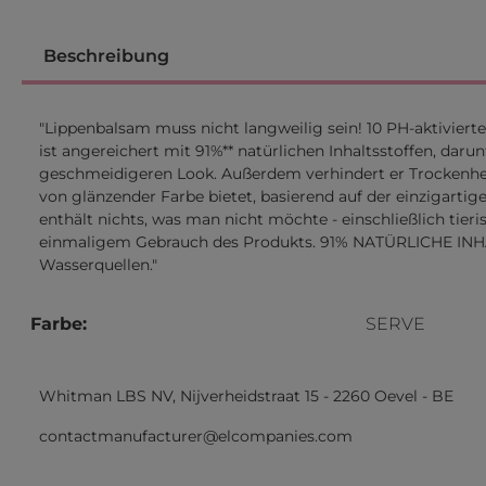
Beschreibung
"Lippenbalsam muss nicht langweilig sein! 10 PH-aktivier
ist angereichert mit 91%** natürlichen Inhaltsstoffen, d
geschmeidigeren Look. Außerdem verhindert er Trockenheit u
von glänzender Farbe bietet, basierend auf der einzigarti
enthält nichts, was man nicht möchte - einschließlich tieri
einmaligem Gebrauch des Produkts. 91% NATÜRLICHE INHAL
Wasserquellen."
Farbe:
SERVE
Whitman LBS NV, Nijverheidstraat 15 - 2260 Oevel - BE
contactmanufacturer@elcompanies.com