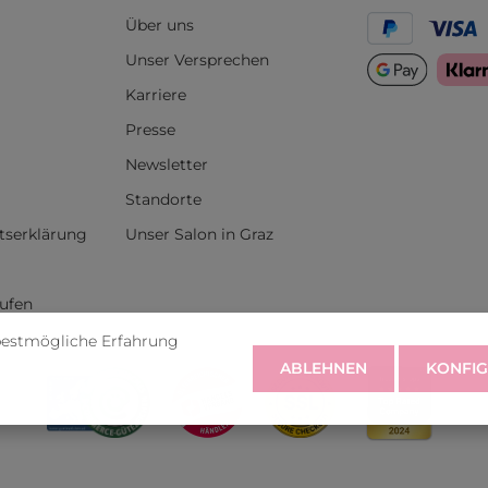
Über uns
Unser Versprechen
Karriere
Presse
Newsletter
Standorte
itserklärung
Unser Salon in Graz
rufen
bestmögliche Erfahrung
ABLEHNEN
KONFIG