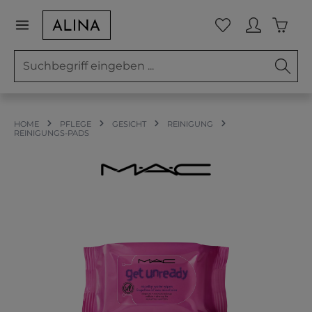
Zum Hauptinhalt springen
Waren
Du hast 0 Prod
HOME
PFLEGE
GESICHT
REINIGUNG
REINIGUNGS-PADS
Bildergalerie überspringen