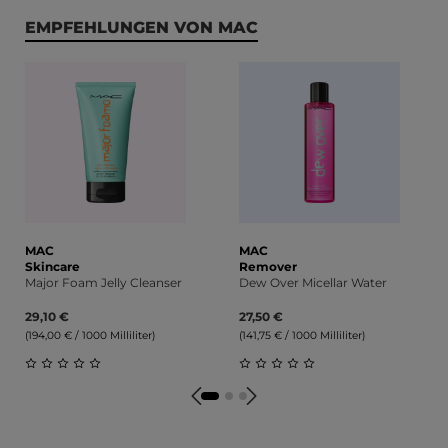
Produktgalerie überspringen
EMPFEHLUNGEN VON MAC
MAC
MAC
Skincare
Remover
Major Foam Jelly Cleanser
Dew Over Micellar Water
29,10 €
27,50 €
(194,00 € / 1000 Milliliter)
(141,75 € / 1000 Milliliter)
Durchschnittliche Bewertung von 0 von 5 Sternen
Durchschnittliche Bewert