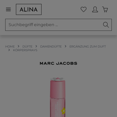
Zum Hauptinhalt springen
Waren
Du hast 0 Prod
HOME
DÜFTE
DAMENDÜFTE
ERGÄNZUNG ZUM DUFT
KÖRPERSPRAYS
Bildergalerie überspringen