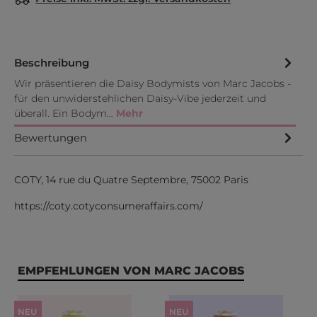
Beschreibung
Wir präsentieren die Daisy Bodymists von Marc Jacobs -
für den unwiderstehlichen Daisy-Vibe jederzeit und
überall. Ein Bodym…
Mehr
Bewertungen
COTY, 14 rue du Quatre Septembre, 75002 Paris
https://coty.cotyconsumeraffairs.com/
Produktgalerie überspringen
EMPFEHLUNGEN VON MARC JACOBS
NEU
NEU