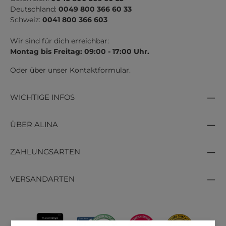
Deutschland:
0049 800 366 60 33
Schweiz:
0041 800 366 603
Wir sind für dich erreichbar:
Montag bis Freitag: 09:00 - 17:00 Uhr.
Oder über unser
Kontaktformular
.
WICHTIGE INFOS
ÜBER ALINA
ZAHLUNGSARTEN
VERSANDARTEN