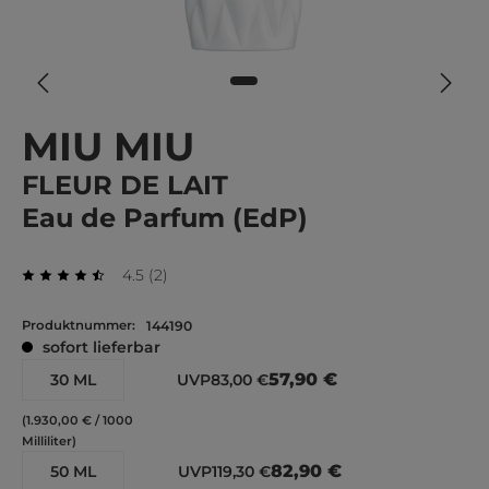
MIU MIU
FLEUR DE LAIT
Eau de Parfum (EdP)
Durchschnittliche Bewertung von 4.5 von 5 Ste
Bewertungen
4.5
(
2
)
Durchschnittliche Bewertung von 4.5 von 5 Sternen
Produktnummer:
144190
sofort lieferbar
57,90 €
30 ML
UVP
83,00 €
(1.930,00 € / 1000
Milliliter)
82,90 €
50 ML
UVP
119,30 €