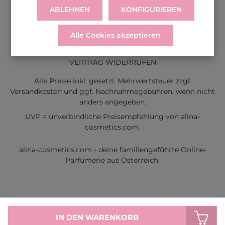
ABLEHNEN
KONFIGURIEREN
Alle Cookies akzeptieren
LIEFERUNG
WIDERRUF
SERVICE & HILFE
VERTRAG WIDERRUFEN
Alle Preise inkl. gesetzl. Mehrwertsteuer zzgl.
Versandkosten
und ggf. Nachnahmegebühren, wenn nicht
anders angegeben.
UVP = unverbindliche Preisempfehlung von alina-
cosmetics.com.
alina-cosmetics.com - deine familiengeführte Online-
Parfumerie aus Österreich.
IN DEN WARENKORB