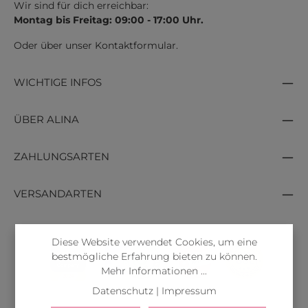
Wir sind für dich erreichbar:
Montag bis Freitag: 09:00 - 17:00 Uhr.
Oder über unser
Kontaktformular
.
WICHTIGE INFOS
ÜBER ALINA
ZAHLUNGSARTEN
VERSANDARTEN
Diese Website verwendet Cookies, um eine
bestmögliche Erfahrung bieten zu können.
Mehr Informationen ...
Datenschutz
|
Impressum