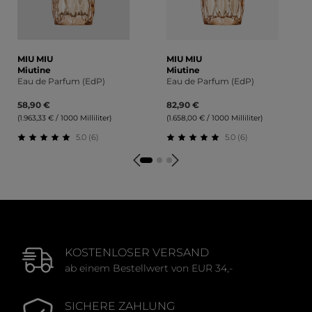
MIU MIU
MIU MIU
Miutine
Miutine
Eau de Parfum (EdP)
Eau de Parfum (EdP)
58,90 €
82,90 €
(1.963,33 € / 1000 Milliliter)
(1.658,00 € / 1000 Milliliter)
5.0 (6)
5.0 (6)
Durchschnittliche Bewertung von 5 von 5 Sternen
Durchschnittliche Bewert
KOSTENLOSER VERSAND
ab einem Bestellwert von EUR 34,-
SICHERE ZAHLUNG