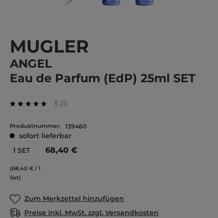
MUGLER
ANGEL
Eau de Parfum (EdP) 25ml SET
Durchschnittliche Bewertung von 5 von 5 Stern
Bewertung
5
(
1
)
Durchschnittliche Bewertung von 5 von 5 Sternen
Produktnummer:
139460
sofort lieferbar
68,40 €
1 SET
(68,40 € / 1
Set)
Zum Merkzettel hinzufügen
Preise inkl. MwSt. zzgl. Versandkosten