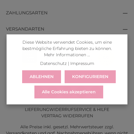
ZAHLUNGSARTEN
VERSANDARTEN
Diese Website verwendet Cookies, um eine
bestmögliche Erfahrung bieten zu können.
Mehr Informationen ...
Datenschutz
|
Impressum
ABLEHNEN
KONFIGURIEREN
Alle Cookies akzeptieren
LIEFERUNG
WIDERRUF
SERVICE & HILFE
VERTRAG WIDERRUFEN
Alle Preise inkl. gesetzl. Mehrwertsteuer zzgl.
Versandkosten
und ggf. Nachnahmegebühren, wenn nicht