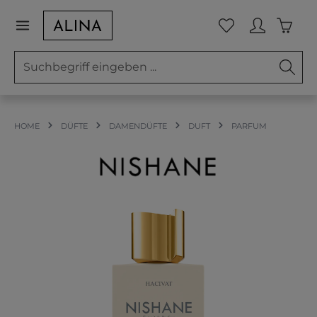
Zum Hauptinhalt springen
Waren
Du hast 0 Prod
HOME
DÜFTE
DAMENDÜFTE
DUFT
PARFUM
Bildergalerie überspringen