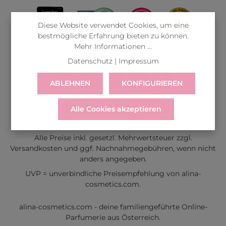
Diese Website verwendet Cookies, um eine
bestmögliche Erfahrung bieten zu können.
Mehr Informationen ...
Datenschutz
|
Impressum
ABLEHNEN
KONFIGURIEREN
LIEFERUNG
WIDERRUF
SERVICE & HILFE
Alle Cookies akzeptieren
VERTRAG WIDERRUFEN
Alle Preise inkl. gesetzl. Mehrwertsteuer zzgl.
Versandkosten
und ggf. Nachnahmegebühren, wenn nicht
anders angegeben.
UVP = unverbindliche Preisempfehlung von alina-
cosmetics.com.
alina-cosmetics.com - deine familiengeführte Online-
Parfumerie aus Österreich.