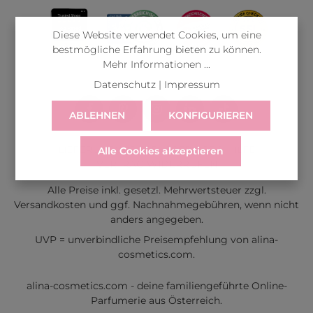
Diese Website verwendet Cookies, um eine
bestmögliche Erfahrung bieten zu können.
Mehr Informationen ...
Datenschutz
|
Impressum
ABLEHNEN
KONFIGURIEREN
LIEFERUNG
WIDERRUF
SERVICE & HILFE
Alle Cookies akzeptieren
VERTRAG WIDERRUFEN
Alle Preise inkl. gesetzl. Mehrwertsteuer zzgl.
Versandkosten
und ggf. Nachnahmegebühren, wenn nicht
anders angegeben.
UVP = unverbindliche Preisempfehlung von alina-
cosmetics.com.
alina-cosmetics.com - deine familiengeführte Online-
Parfumerie aus Österreich.