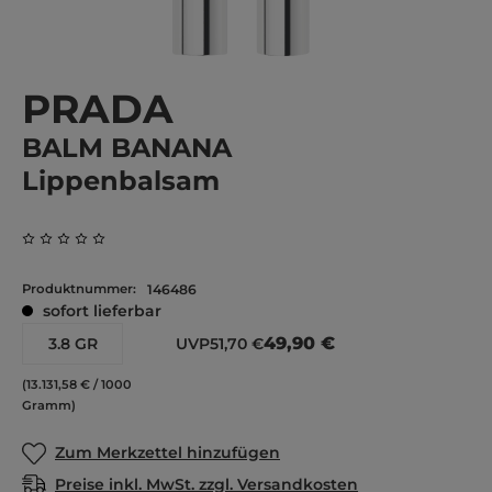
PRADA
BALM BANANA
Lippenbalsam
Durchschnittliche Bewertung von 0 von 5 Sternen
Produktnummer:
146486
sofort lieferbar
49,90 €
3.8 GR
UVP
51,70 €
(13.131,58 € / 1000
Gramm)
Zum Merkzettel hinzufügen
Preise inkl. MwSt. zzgl. Versandkosten