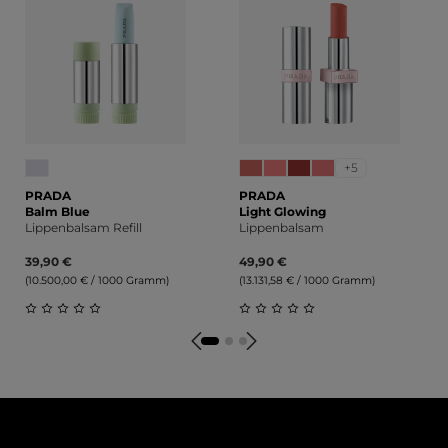
+5
PRADA
PRADA
Balm Blue
Light Glowing
Lippenbalsam Refill
Lippenbalsam
39,90 €
49,90 €
(10.500,00 € / 1000 Gramm)
(13.131,58 € / 1000 Gramm)
Durchschnittliche Bewertung von 0 von 5 Sternen
Durchschnittliche Bewert