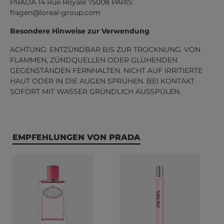
PRADA 14 Rue Royale 75008 PARIS
fragen@loreal-group.com
Besondere Hinweise zur Verwendung
ACHTUNG: ENTZÜNDBAR BIS ZUR TROCKNUNG. VON
FLAMMEN, ZÜNDQUELLEN ODER GLÜHENDEN
GEGENSTÄNDEN FERNHALTEN. NICHT AUF IRRITIERTE
HAUT ODER IN DIE AUGEN SPRÜHEN. BEI KONTAKT
SOFORT MIT WASSER GRÜNDLICH AUSSPÜLEN.
Produktgalerie überspringen
EMPFEHLUNGEN VON PRADA