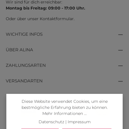
Wir sind für dich erreichbar:
Montag bis Freitag: 09:00 - 17:00 Uhr.
Oder über unser
Kontaktformular
.
WICHTIGE INFOS
ÜBER ALINA
ZAHLUNGSARTEN
VERSANDARTEN
Diese Website verwendet Cookies, um eine
bestmögliche Erfahrung bieten zu können.
Mehr Informationen ...
Datenschutz
|
Impressum