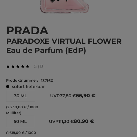
PRADA
PARADOXE VIRTUAL FLOWER
Eau de Parfum (EdP)
Durchschnittliche Bewertung von 5 von 5 Stern
Bewertungen
5
(
13
)
Durchschnittliche Bewertung von 5 von 5 Sternen
Produktnummer:
137160
sofort lieferbar
66,90 €
30 ML
UVP
77,80 €
(2.230,00 € / 1000
Milliliter)
80,90 €
50 ML
UVP
111,30 €
(1.618,00 € / 1000