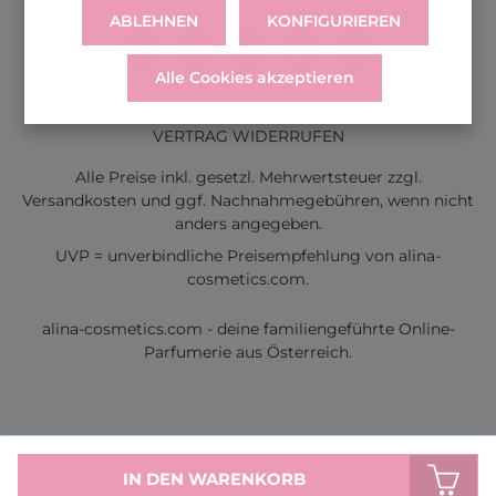
ABLEHNEN
KONFIGURIEREN
Alle Cookies akzeptieren
LIEFERUNG
WIDERRUF
SERVICE & HILFE
VERTRAG WIDERRUFEN
Alle Preise inkl. gesetzl. Mehrwertsteuer zzgl.
Versandkosten
und ggf. Nachnahmegebühren, wenn nicht
anders angegeben.
UVP = unverbindliche Preisempfehlung von alina-
cosmetics.com.
alina-cosmetics.com - deine familiengeführte Online-
Parfumerie aus Österreich.
IN DEN WARENKORB