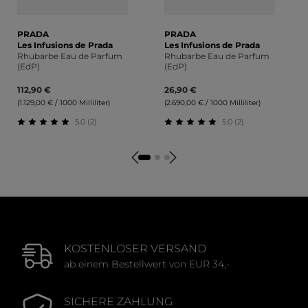
PRADA
PRADA
Les Infusions de Prada
Les Infusions de Prada
Rhubarbe Eau de Parfum
Rhubarbe Eau de Parfum
(EdP)
(EdP)
112,90 €
26,90 €
(1.129,00 € / 1000 Milliliter)
(2.690,00 € / 1000 Milliliter)
5.0 (2)
5.0 (2)
Durchschnittliche Bewertung von 5 von 5 Sternen
Durchschnittliche Bewert
KOSTENLOSER VERSAND
ab einem Bestellwert von EUR 34,-
SICHERE ZAHLUNG