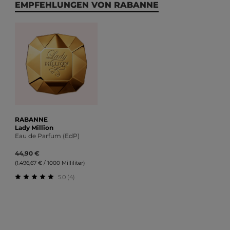
Produktgalerie überspringen
EMPFEHLUNGEN VON RABANNE
RABANNE
Lady Million
Eau de Parfum (EdP)
44,90 €
(1.496,67 € / 1000 Milliliter)
5.0 (4)
Durchschnittliche Bewertung von 5 von 5 Sternen