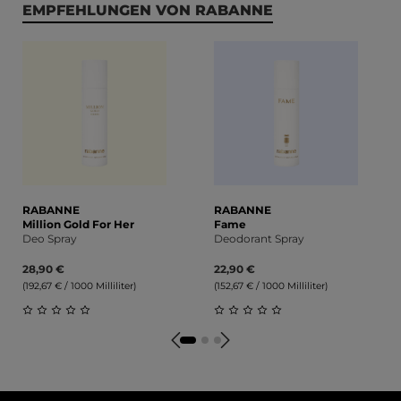
Produktgalerie überspringen
EMPFEHLUNGEN VON RABANNE
RABANNE
RABANNE
Million Gold For Her
Fame
Deo Spray
Deodorant Spray
28,90 €
22,90 €
(192,67 € / 1000 Milliliter)
(152,67 € / 1000 Milliliter)
Durchschnittliche Bewertung von 0 von 5 Sternen
Durchschnittliche Bewert