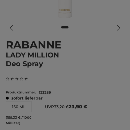
RABANNE
LADY MILLION
Deo Spray
Durchschnittliche Bewertung von 0 von 5 Sternen
Produktnummer:
123289
sofort lieferbar
23,90 €
150 ML
UVP
33,20 €
(159,33 € / 1000
Milliliter)