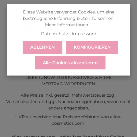
Diese Website verwendet Cookies, um eine
bestmögliche Erfahrung bieten zu können.
Mehr Informationen ...
Datenschutz
|
Impressum
ABLEHNEN
KONFIGURIEREN
Alle Cookies akzeptieren
LIEFERUNG
WIDERRUF
SERVICE & HILFE
VERTRAG WIDERRUFEN
Alle Preise inkl. gesetzl. Mehrwertsteuer zzgl.
Versandkosten
und ggf. Nachnahmegebühren, wenn nicht
anders angegeben.
UVP = unverbindliche Preisempfehlung von alina-
cosmetics.com.
alina-cosmetics.com - deine familiengeführte Online-