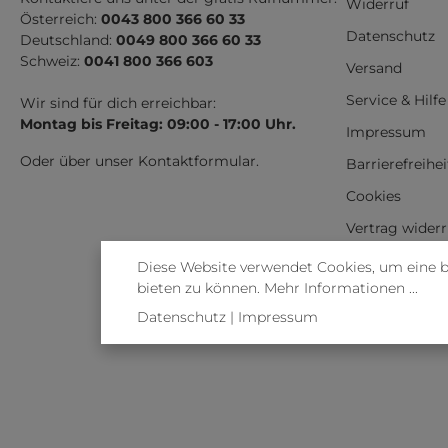
Widerruf
Österreich:
0043 800 366 60 33
Datenschutz
Deutschland:
0049 800 366 60 33
Schweiz:
0041 800 366 603
Versand
Service & Hilfe
Wir sind für dich erreichbar:
Montag bis Freitag: 09:00 - 17:00 Uhr.
Impressum
Oder über unser
Kontaktformular
.
Barrierefreihe
Cookies
Vertrag wider
Diese Website verwendet Cookies, um eine 
bieten zu können.
Mehr Informationen ...
Datenschutz
|
Impressum