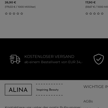
26,90 €
17,90 €
(179,33 € / 1000 Milliliter)
(59,67 € / 1000 Mill
Durchschnittliche Bewertung von 0 von 5 Sternen
Durchschnit
KOSTENLOSER VERSAND
ab einem Bestellwert von EUR 34,-
WICHTIGE I
AGBs
Kontaktiere uns unter der gratis Rufnummer: