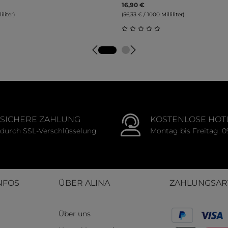
16,90 €
iliter)
(56,33 € / 1000 Milliliter)
tliche Bewertung von 0 von 5 Sternen
Durchschnittliche Bewert
SICHERE ZAHLUNG
KOSTENLOSE HOT
durch SSL-Verschlüsselung
Montag bis Freitag: 0
NFOS
ÜBER ALINA
ZAHLUNGSAR
Über uns