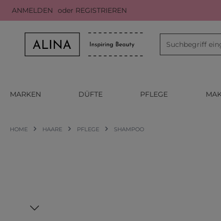
ANMELDEN
oder
REGISTRIEREN
m Hauptinhalt springen
Zur Suche springen
Zur Hauptnavigation springen
MARKEN
DÜFTE
PFLEGE
MAK
HOME
HAARE
PFLEGE
SHAMPOO
Bildergalerie überspringen