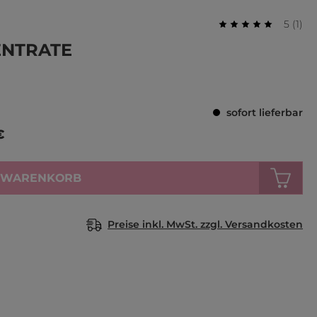
Durchs
Bewer
5
(
1
)
Durchschnittlich
ENTRATE
sofort lieferbar
€
N WARENKORB
Preise inkl. MwSt. zzgl. Versandkosten