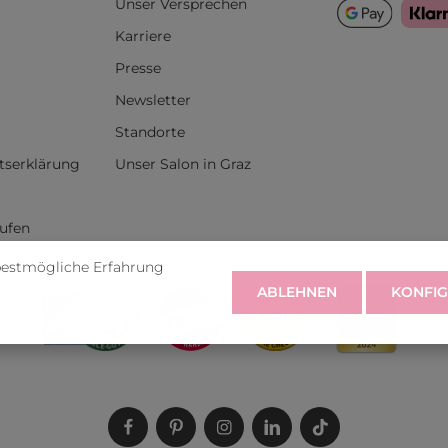
Unser Versprechen
Karriere
Presse
Newsletter
Standorte
itserklärung
Unser Salon in Graz
rufen
bestmögliche Erfahrung
ABLEHNEN
KONFIG