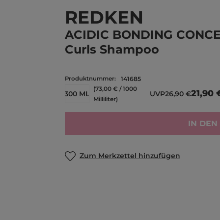
REDKEN
ACIDIC BONDING CONC
Curls Shampoo
Produktnummer:
141685
(73,00 € / 1000
21,90 
300 ML
UVP
26,90 €
Milliliter)
IN DE
Zum Merkzettel hinzufügen