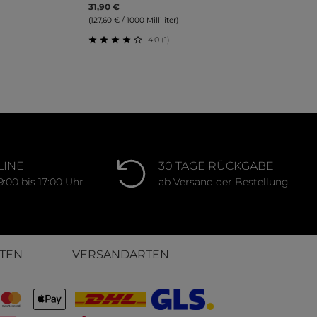
31,90 €
(127,60 € / 1000 Milliliter)
4.0 (1)
ung von 0 von 5 Sternen
Durchschnittliche Bewertung von 4 von 
LINE
30 TAGE RÜCKGABE
9:00 bis 17:00 Uhr
ab Versand der Bestellung
TEN
VERSANDARTEN