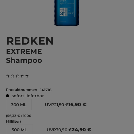
REDKEN
EXTREME
Shampoo
Durchschnittliche Bewertung von 0 von 5 Sternen
Produktnummer:
141718
sofort lieferbar
16,90 €
300 ML
UVP
21,50 €
(56,33 € / 1000
Milliliter)
24,90 €
500 ML
UVP
30,90 €