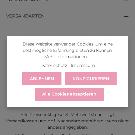
VERSANDARTEN
Diese Website verwendet Cookies, um eine
bestmögliche Erfahrung bieten zu können.
Mehr Informationen ...
Datenschutz
|
Impressum
ABLEHNEN
KONFIGURIEREN
Alle Cookies akzeptieren
LIEFERUNG
WIDERRUF
SERVICE & HILFE
VERTRAG WIDERRUFEN
Alle Preise inkl. gesetzl. Mehrwertsteuer zzgl.
Versandkosten
und ggf. Nachnahmegebühren, wenn nicht
anders angegeben.