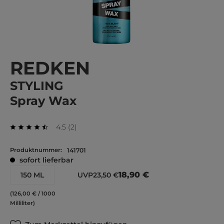
REDKEN
STYLING
Spray Wax
Durchschnittliche Bewertung von 4.5 von 5 Ste
Bewertungen
4.5
(
2
)
Durchschnittliche Bewertung von 4.5 von 5 Sternen
Produktnummer:
141701
sofort lieferbar
18,90 €
150 ML
UVP
23,50 €
(126,00 € / 1000
Milliliter)