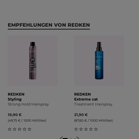
Produktgalerie überspringen
EMPFEHLUNGEN VON REDKEN
REDKEN
REDKEN
Styling
Extreme cat
Strong Hold Hairspray
Treatment Hairspray
19,90 €
21,90 €
(49,75 € / 1000 Milliliter)
(87,60 € / 1000 Milliliter)
Durchschnittliche Bewertung von 0 von 5 Sternen
Durchschnittliche Bewert