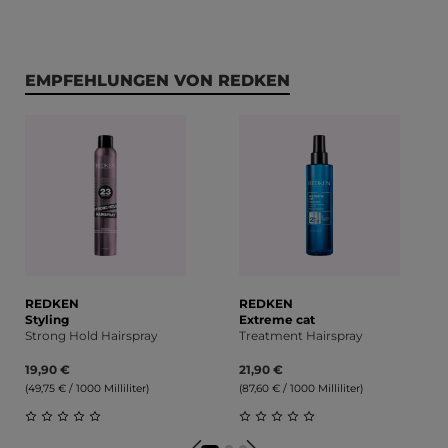
Produktgalerie überspringen
EMPFEHLUNGEN VON REDKEN
REDKEN
REDKEN
Styling
Extreme cat
Strong Hold Hairspray
Treatment Hairspray
19,90 €
21,90 €
(49,75 € / 1000 Milliliter)
(87,60 € / 1000 Milliliter)
Durchschnittliche Bewertung von 0 von 5 Sternen
Durchschnittliche Bewert