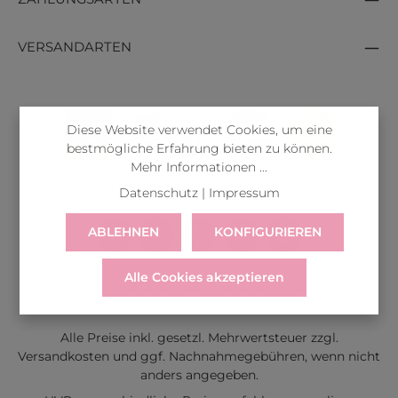
VERSANDARTEN
Diese Website verwendet Cookies, um eine
bestmögliche Erfahrung bieten zu können.
Mehr Informationen ...
Datenschutz
|
Impressum
ABLEHNEN
KONFIGURIEREN
Alle Cookies akzeptieren
LIEFERUNG
WIDERRUF
SERVICE & HILFE
VERTRAG WIDERRUFEN
Alle Preise inkl. gesetzl. Mehrwertsteuer zzgl.
Versandkosten
und ggf. Nachnahmegebühren, wenn nicht
anders angegeben.