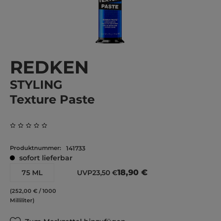
REDKEN
STYLING
Texture Paste
Durchschnittliche Bewertung von 0 von 5 Sternen
Produktnummer:
141733
sofort lieferbar
18,90 €
75 ML
UVP
23,50 €
(252,00 € / 1000
Milliliter)