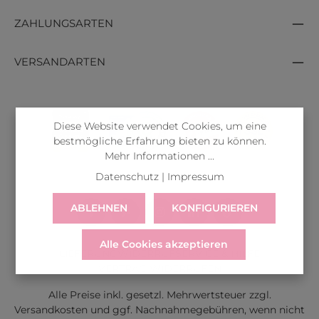
ZAHLUNGSARTEN
VERSANDARTEN
Diese Website verwendet Cookies, um eine
bestmögliche Erfahrung bieten zu können.
Mehr Informationen ...
Datenschutz
|
Impressum
ABLEHNEN
KONFIGURIEREN
Alle Cookies akzeptieren
LIEFERUNG
WIDERRUF
SERVICE & HILFE
VERTRAG WIDERRUFEN
Alle Preise inkl. gesetzl. Mehrwertsteuer zzgl.
Versandkosten
und ggf. Nachnahmegebühren, wenn nicht