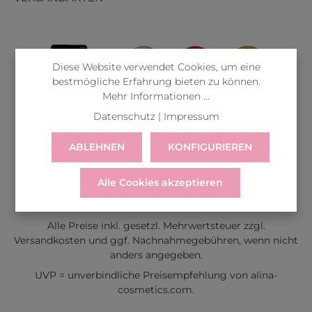
Diese Website verwendet Cookies, um eine
bestmögliche Erfahrung bieten zu können.
Mehr Informationen ...
Datenschutz
|
Impressum
ABLEHNEN
KONFIGURIEREN
Alle Cookies akzeptieren
LIEFERUNG
WIDERRUF
SERVICE & HILFE
VERTRAG WIDERRUFEN
Alle Preise inkl. gesetzl. Mehrwertsteuer zzgl.
Versandkosten
und ggf. Nachnahmegebühren, wenn nicht
anders angegeben.
UVP = unverbindliche Preisempfehlung von alina-
cosmetics.com.