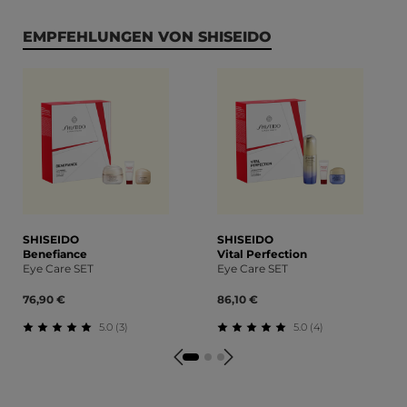
Produktgalerie überspringen
EMPFEHLUNGEN VON SHISEIDO
SHISEIDO
SHISEIDO
Benefiance
Vital Perfection
Eye Care SET
Eye Care SET
76,90 €
86,10 €
5.0 (3)
5.0 (4)
Durchschnittliche Bewertung von 5 von 5 Sternen
Durchschnittliche Bewert