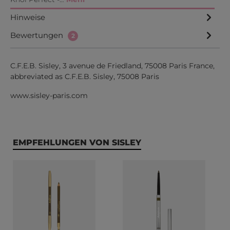
Hinweise
Bewertungen
2
C.F.E.B. Sisley, 3 avenue de Friedland, 75008 Paris France,
abbreviated as C.F.E.B. Sisley, 75008 Paris
www.sisley-paris.com
Produktgalerie überspringen
EMPFEHLUNGEN VON SISLEY