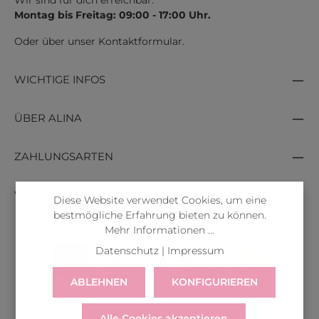
Wir sind für dich erreichbar:
Montag bis Freitag: 09:00 - 17:00 Uhr.
Oder über unser
Kontaktformular
.
WICHTIGE INFOS
ÜBER ALINA
ZAHLUNGSARTEN
VERSANDARTEN
Diese Website verwendet Cookies, um eine
bestmögliche Erfahrung bieten zu können.
Mehr Informationen ...
Datenschutz
|
Impressum
ABLEHNEN
KONFIGURIEREN
Alle Cookies akzeptieren