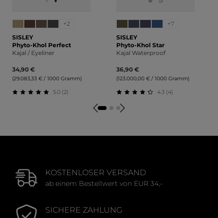
+2
+7
SISLEY
SISLEY
Phyto-Khol Perfect
Phyto-Khol Star
Kajal / Eyeliner
Kajal Waterproof
34,90 €
36,90 €
(29.083,33 € / 1000 Gramm)
(123.000,00 € / 1000 Gramm)
5.0 (2)
4.3 (4)
Durchschnittliche Bewertung von 5 von 5 Sternen
Durchschnittliche Bewertu
KOSTENLOSER VERSAND
ab einem Bestellwert von EUR 34,-
SICHERE ZAHLUNG