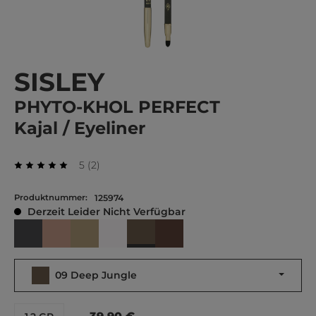
SISLEY
PHYTO-KHOL PERFECT
Kajal / Eyeliner
Durchschnittliche Bewertung von 5 von 5 Stern
Bewertungen
5
(
2
)
Durchschnittliche Bewertung von 5 von 5 Sternen
Produktnummer:
125974
Derzeit Leider Nicht Verfügbar
09 Deep Jungle
01 Black
02 Brown
04 Khaki
07 Snow
10 Ebony
09 Deep Jungle