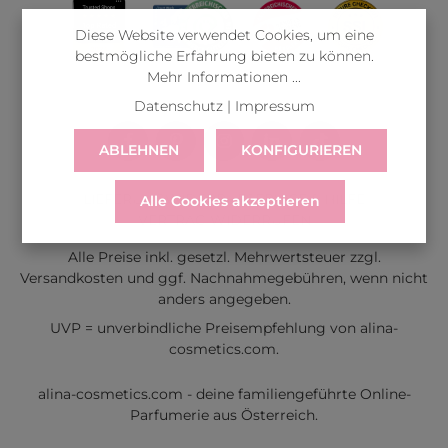
Diese Website verwendet Cookies, um eine
bestmögliche Erfahrung bieten zu können.
Mehr Informationen ...
Datenschutz
|
Impressum
ABLEHNEN
KONFIGURIEREN
LIEFERUNG
WIDERRUF
SERVICE & HILFE
Alle Cookies akzeptieren
VERTRAG WIDERRUFEN
Alle Preise inkl. gesetzl. Mehrwertsteuer zzgl.
Versandkosten
und ggf. Nachnahmegebühren, wenn nicht
anders angegeben.
UVP = unverbindliche Preisempfehlung von alina-
cosmetics.com.
alina-cosmetics.com - deine familiengeführte Online-
Parfumerie aus Österreich.