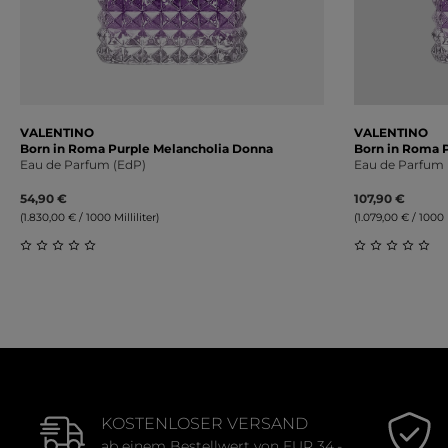
VALENTINO
VALENTINO
Born in Roma Purple Melancholia Donna
Born in Roma 
Eau de Parfum (EdP)
Eau de Parfum 
54,90 €
107,90 €
(1.830,00 € / 1000 Milliliter)
(1.079,00 € / 1000 M
Durchschnittliche Bewertung von 0 von 5 Sternen
Durchschnit
KOSTENLOSER VERSAND
ab einem Bestellwert von EUR 34,-