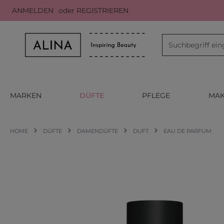
ANMELDEN
oder
REGISTRIEREN
m Hauptinhalt springen
Zur Suche springen
Zur Hauptnavigation springen
MARKEN
DÜFTE
PFLEGE
MAK
HOME
DÜFTE
DAMENDÜFTE
DUFT
EAU DE PARFUM
Bildergalerie überspringen