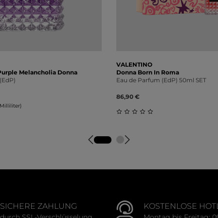
VALENTINO
Purple Melancholia Donna
Donna Born In Roma
(EdP)
Eau de Parfum (EdP) 50ml SET
86,90 €
illiliter)
Durchschnittliche Bewert
tliche Bewertung von 0 von 5 Sternen
SICHERE ZAHLUNG
KOSTENLOSE HOT
durch SSL-Verschlüsselung
Montag bis Freitag: 0