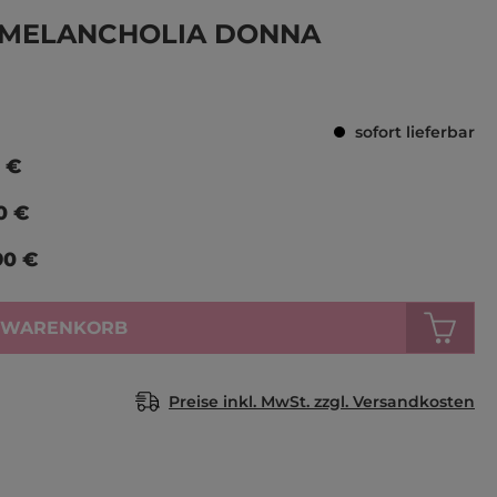
Durchschnittl
 MELANCHOLIA DONNA
sofort lieferbar
 €
0 €
90 €
N WARENKORB
Preise inkl. MwSt. zzgl. Versandkosten