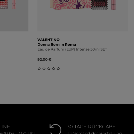
VALENTINO
Donna Born In Roma
Eau de Parfum (EdP) Intense 50ml SET
92,00 €
ung von 0 von 5 Sternen
Durchschnittliche Bewertung von 0 von 
LINE
30 TAGE RÜCKGABE
9:00 bis 17:00 Uhr
ab Versand der Bestellung