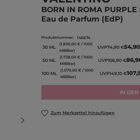
BORN IN ROMA PURPLE
Eau de Parfum (EdP)
Produktnummer:
146674
(1.830,00 € / 1000
54,90
30 ML
UVP
74,90 €
Milliliter)
(1.738,00 € / 1000
86,9
50 ML
UVP
106,90 €
Milliliter)
(1.079,00 € / 1000
107,
100 ML
UVP
149,10 €
Milliliter)
IN DE
Zum Merkzettel hinzufügen