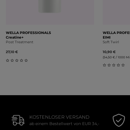
WELLA PROFESSIONALS
WELLA PROFE
Creatine+
EIMI
Post Treatment
Soft Twirl
27,10 €
10,90 €
(54,50 € / 1000 Mill
Durchschnittliche Bewertung von 0 von 5 Sternen
Durchschnit
KOSTENLOSER VERSAND
ab einem Bestellwert von EUR 34,-