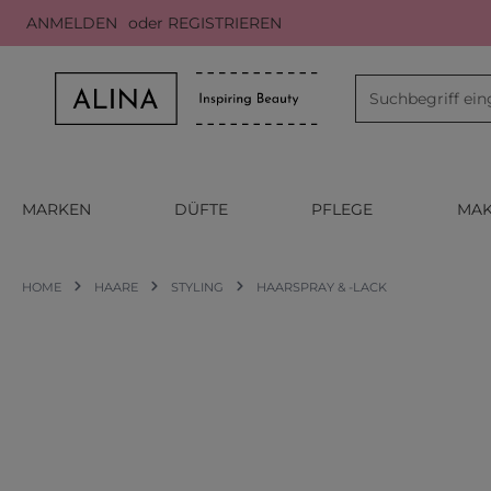
ANMELDEN
oder
REGISTRIEREN
m Hauptinhalt springen
Zur Suche springen
Zur Hauptnavigation springen
MARKEN
DÜFTE
PFLEGE
MAK
HOME
HAARE
STYLING
HAARSPRAY & -LACK