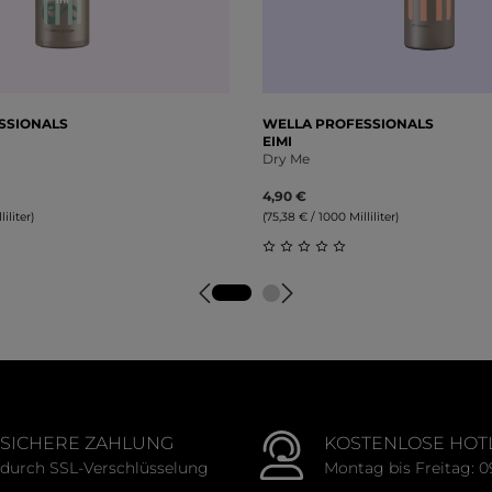
SSIONALS
WELLA PROFESSIONALS
EIMI
Dry Me
4,90 €
iliter)
(75,38 € / 1000 Milliliter)
tliche Bewertung von 0 von 5 Sternen
Durchschnittliche Bewert
SICHERE ZAHLUNG
KOSTENLOSE HOT
durch SSL-Verschlüsselung
Montag bis Freitag: 0