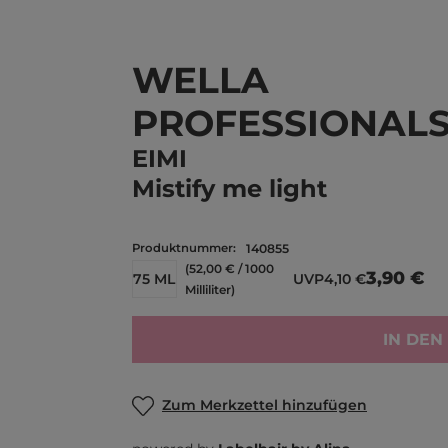
WELLA
PROFESSIONAL
EIMI
Mistify me light
Produktnummer:
140855
(52,00 € / 1000
3,90 €
75 ML
UVP
4,10 €
Milliliter)
IN DE
Zum Merkzettel hinzufügen