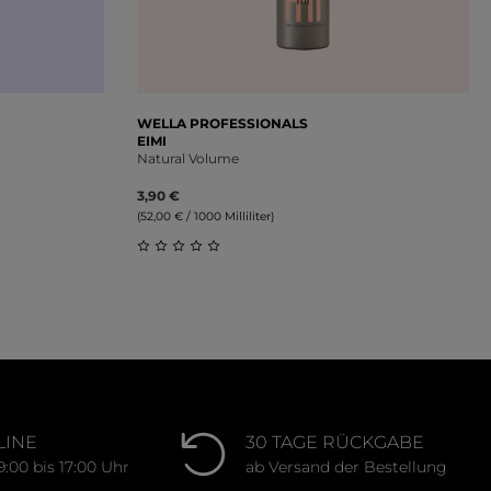
WELLA PROFESSIONALS
EIMI
Natural Volume
3,90 €
(52,00 € / 1000 Milliliter)
ung von 0 von 5 Sternen
Durchschnittliche Bewertung von 0 von 
LINE
30 TAGE RÜCKGABE
9:00 bis 17:00 Uhr
ab Versand der Bestellung