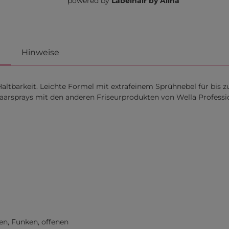
powered by
Labelhair by Alina
Hinweise
ltbarkeit. Leichte Formel mit extrafeinem Sprühnebel für bis 
arsprays mit den anderen Friseurprodukten von Wella Professio
en, Funken, offenen