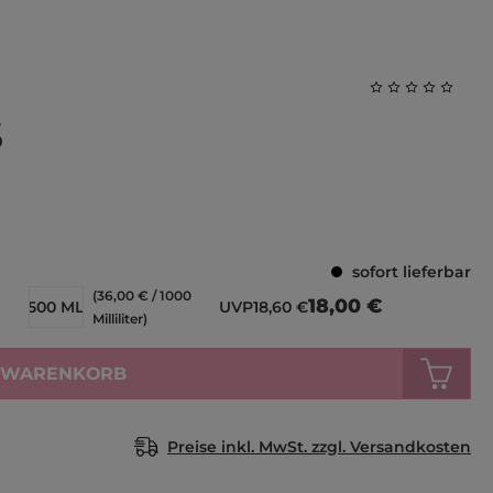
Durchschnittl
S
sofort lieferbar
(36,00 € / 1000
18,00 €
500 ML
UVP
18,60 €
Milliliter)
N WARENKORB
Preise inkl. MwSt. zzgl. Versandkosten