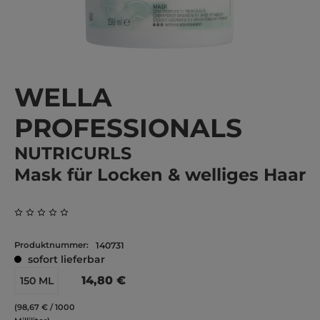
WELLA
PROFESSIONALS
NUTRICURLS
Mask für Locken & welliges Haar
Durchschnittliche Bewertung von 0 von 5 Sternen
Produktnummer:
140731
sofort lieferbar
14,80 €
150 ML
(98,67 € / 1000