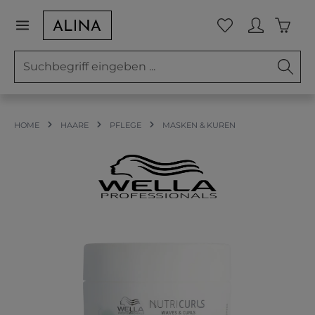
Zum Hauptinhalt springen
Waren
Du hast 0 Prod
HOME
HAARE
PFLEGE
MASKEN & KUREN
Bildergalerie überspringen