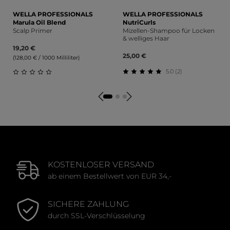
WELLA PROFESSIONALS
WELLA PROFESSIONALS
Marula Oil Blend
NutriCurls
Scalp Primer
Mizellen-Shampoo für Locken
& welliges Haar
19,20 €
25,00 €
(128,00 € / 1000 Milliliter)
5.0 (2)
Durchschnittliche Bewert
Durchschnittliche Bewertung von 0 von 5 Sternen
KOSTENLOSER VERSAND
ab einem Bestellwert von EUR 34,-
SICHERE ZAHLUNG
durch SSL-Verschlüsselung