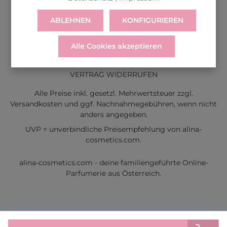
ABLEHNEN
KONFIGURIEREN
Alle Cookies akzeptieren
LIEFERUNG
WIDERRUF
SERVICE & HILFE
VERTRAG WIDERRUFEN
Alle Preise inkl. gesetzl. Mehrwertsteuer zzgl.
Versandkosten
und ggf. Nachnahmegebühren, wenn nicht
anders angegeben.
UVP = unverbindliche Preisempfehlung von alina-
cosmetics.com.
alina-cosmetics.com - deine familiengeführte Online-
Parfumerie aus Österreich.