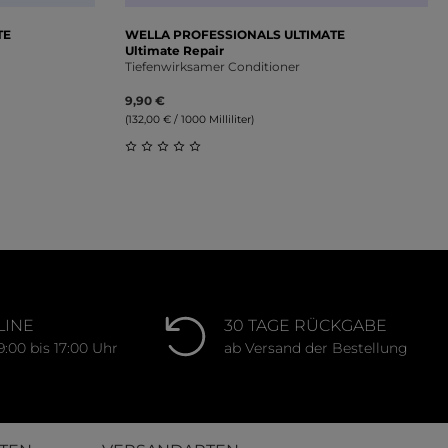
TE
WELLA PROFESSIONALS ULTIMATE
Ultimate Repair
Tiefenwirksamer Conditioner
9,90 €
(132,00 € / 1000 Milliliter)
ung von 0 von 5 Sternen
Durchschnittliche Bewertung von 0 von 
LINE
30 TAGE RÜCKGABE
9:00 bis 17:00 Uhr
ab Versand der Bestellung