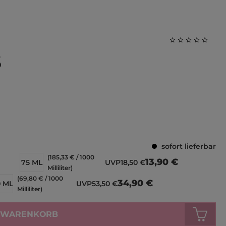
Durchschnittl
S
sofort lieferbar
(185,33 € / 1000
13,90 €
75 ML
UVP
18,50 €
Milliliter)
(69,80 € / 1000
34,90 €
0 ML
UVP
53,50 €
Milliliter)
N WARENKORB