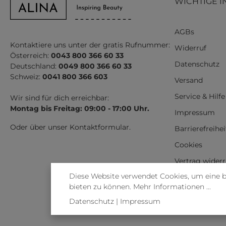
WICHTIGE I
AGBs
Kontaktiere uns unter der gratis Rufnummer:
Widerruf
Österreich:
0043 800 366 60 33
Datenschutz
Deutschland:
0049 800 366 60 33
Schweiz:
0041 800 366 603
Versand
Service & Hilfe
Wir sind für dich erreichbar:
Montag bis Freitag: 09:00 - 17:00 Uhr.
Impressum
Oder über unser
Kontaktformular
.
Barrierefreihe
Cookies
Vertrag wider
Diese Website verwendet Cookies, um eine 
bieten zu können.
Mehr Informationen ...
Datenschutz
|
Impressum