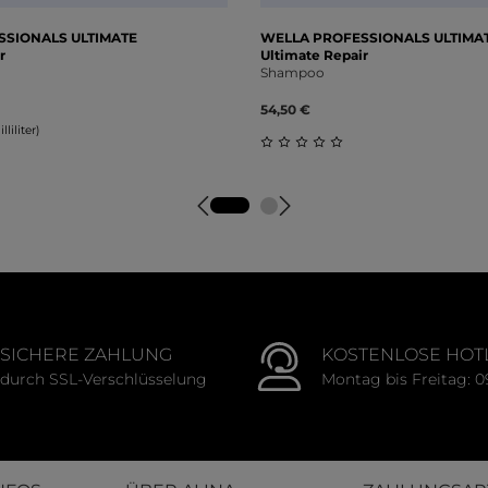
SIONALS ULTIMATE
WELLA PROFESSIONALS ULTIMA
r
Ultimate Repair
Shampoo
54,50 €
liliter)
Durchschnittliche Bewert
tliche Bewertung von 0 von 5 Sternen
SICHERE ZAHLUNG
KOSTENLOSE HOT
durch SSL-Verschlüsselung
Montag bis Freitag: 0