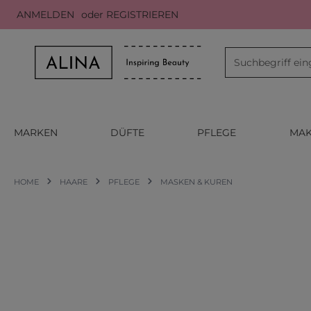
ANMELDEN
oder
REGISTRIEREN
m Hauptinhalt springen
Zur Suche springen
Zur Hauptnavigation springen
MARKEN
DÜFTE
PFLEGE
MAK
HOME
HAARE
PFLEGE
MASKEN & KUREN