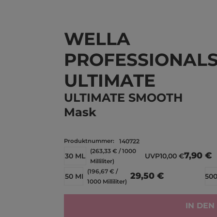
WELLA
PROFESSIONAL
ULTIMATE
ULTIMATE SMOOTH
Mask
Produktnummer:
140722
(263,33 € / 1000
7,90 €
30 ML
UVP
10,00 €
Milliliter)
(196,67 € /
29,50 €
150 ML
50
1000 Milliliter)
IN DE