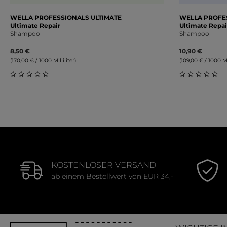
WELLA PROFESSIONALS ULTIMATE
WELLA PROFES
Ultimate Repair
Ultimate Repai
Shampoo
Shampoo
8,50 €
10,90 €
(170,00 € / 1000 Milliliter)
(109,00 € / 1000 Mil
Durchschnittliche Bewertung von 0 von 5 Sternen
Durchschnit
KOSTENLOSER VERSAND
ab einem Bestellwert von EUR 34,-