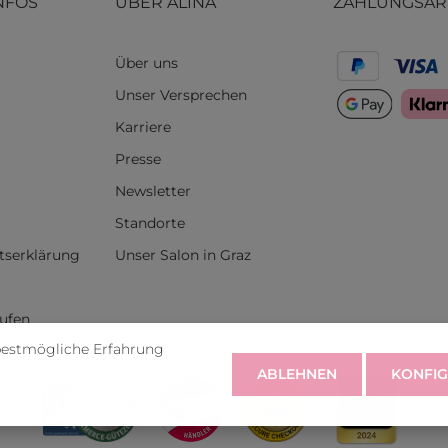
NFOS
ÜBER ALINA
ZAHLUNGSAR
Über uns
Unser Versprechen
Karriere
Presse
Newsletter
Standorte
itserklärung
Unser Salon in Graz
rufen
bestmögliche Erfahrung
ABLEHNEN
KONFIG