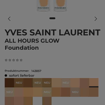
YVES SAINT LAURENT
ALL HOURS GLOW
Foundation
Durchschnittliche Bewertung von 0 von 5 Sternen
Produktnummer:
143857
sofort lieferbar
NEU
NEU
NEU
NEU
LN4
DC7
DN3
DN5
DW1
DW2
LC1
LC3
LC5
LC6.5
NEU
NEU
NEU
LN6
LN8
LW4
LW7
LW8
LW9
MC5
MN5
MN7
MN8
NEU
MN9
MN1.5
MW2
MW8
MW9