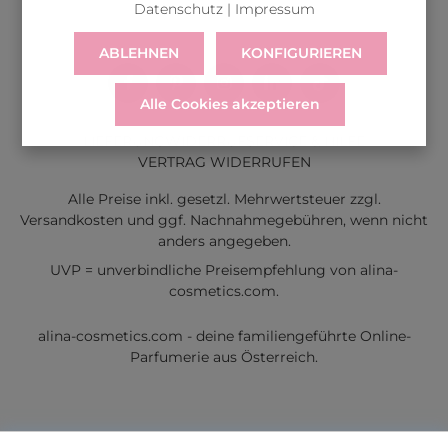
Datenschutz
|
Impressum
ABLEHNEN
KONFIGURIEREN
Alle Cookies akzeptieren
LIEFERUNG
WIDERRUF
SERVICE & HILFE
VERTRAG WIDERRUFEN
Alle Preise inkl. gesetzl. Mehrwertsteuer zzgl.
Versandkosten
und ggf. Nachnahmegebühren, wenn nicht
anders angegeben.
UVP = unverbindliche Preisempfehlung von alina-
cosmetics.com.
alina-cosmetics.com - deine familiengeführte Online-
Parfumerie aus Österreich.