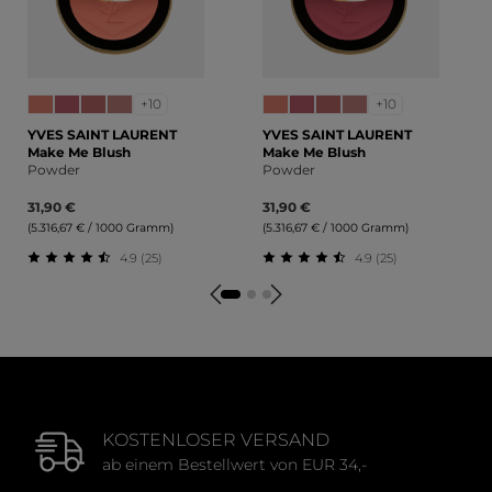
+10
+10
YVES SAINT LAURENT
YVES SAINT LAURENT
Make Me Blush
Make Me Blush
Powder
Powder
31,90 €
31,90 €
(5.316,67 € / 1000 Gramm)
(5.316,67 € / 1000 Gramm)
4.9 (25)
4.9 (25)
Durchschnittliche Bewertung von 4.92 von 5 Sternen
Durchschnittliche Bewert
KOSTENLOSER VERSAND
ab einem Bestellwert von EUR 34,-