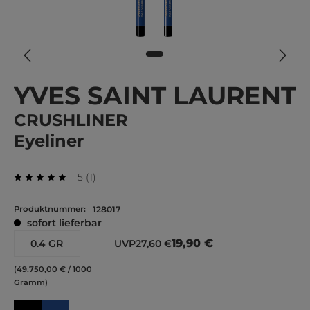
YVES SAINT LAURENT
CRUSHLINER
Eyeliner
Durchschnittliche Bewertung von 5 von 5 Stern
Bewertung
5
(
1
)
Durchschnittliche Bewertung von 5 von 5 Sternen
Produktnummer:
128017
sofort lieferbar
19,90 €
0.4 GR
UVP
27,60 €
(49.750,00 € / 1000
Gramm)