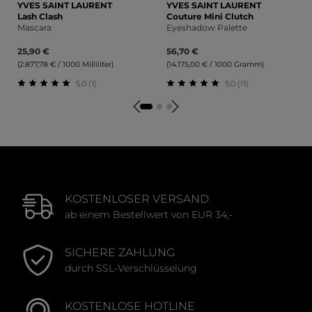
YVES SAINT LAURENT
YVES SAINT LAURENT
Lash Clash
Couture Mini Clutch
Mascara
Eyeshadow Palette
25,90 €
56,70 €
(2.877,78 € / 1000 Milliliter)
(14.175,00 € / 1000 Gramm)
5.0 (1)
5.0 (11)
Durchschnittliche Bewertung von 5 von 5 Sternen
Durchschnittliche Bewert
KOSTENLOSER VERSAND
ab einem Bestellwert von EUR 34,-
SICHERE ZAHLUNG
durch SSL-Verschlüsselung
KOSTENLOSE HOTLINE