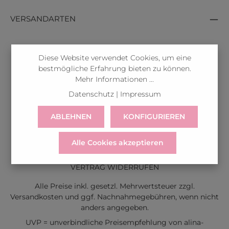
VERSANDARTEN
Diese Website verwendet Cookies, um eine
bestmögliche Erfahrung bieten zu können.
Mehr Informationen ...
Datenschutz
|
Impressum
ABLEHNEN
KONFIGURIEREN
Alle Cookies akzeptieren
LIEFERUNG
WIDERRUF
SERVICE & HILFE
VERTRAG WIDERRUFEN
Alle Preise inkl. gesetzl. Mehrwertsteuer zzgl.
Versandkosten
und ggf. Nachnahmegebühren, wenn nicht
anders angegeben.
UVP = unverbindliche Preisempfehlung von alina-