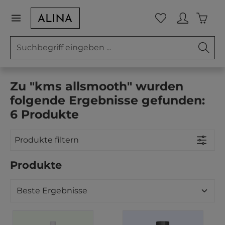
Zum Hauptinhalt springen
Waren
Du hast 0 Prod
Zu "kms allsmooth" wurden
folgende Ergebnisse gefunden:
6 Produkte
Produkte filtern
Produkte