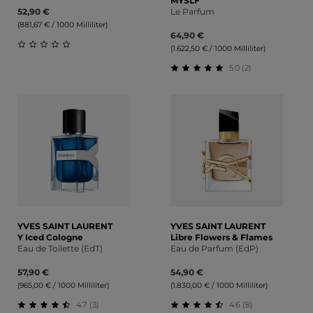
MYSLF
52,90 €
Le Parfum
(881,67 € / 1000 Milliliter)
64,90 €
(1.622,50 € / 1000 Milliliter)
Durchschnittliche Bewertung von 0 von 5 Sternen
5.0 (2)
Durchschnittliche Bewert
YVES SAINT LAURENT
YVES SAINT LAURENT
Y Iced Cologne
Libre Flowers & Flames
Eau de Toilette (EdT)
Eau de Parfum (EdP)
57,90 €
54,90 €
(965,00 € / 1000 Milliliter)
(1.830,00 € / 1000 Milliliter)
4.7 (3)
4.6 (8)