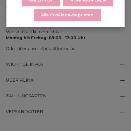
ABLEHNEN
KONFIGURIEREN
Kontaktiere uns unter der gratis Rufnummer:
Österreich:
0043 800 366 60 33
Deutschland:
0049 800 366 60 33
Alle Cookies akzeptieren
Schweiz:
0041 800 366 603
Wir sind für dich erreichbar:
Montag bis Freitag: 09:00 - 17:00 Uhr.
Oder über unser
Kontaktformular
.
WICHTIGE INFOS
ÜBER ALINA
ZAHLUNGSARTEN
VERSANDARTEN