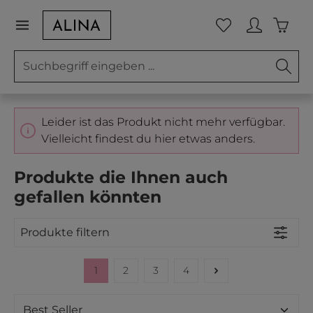
Zum Hauptinhalt springen
Waren
Du hast 0 Prod
Leider ist das Produkt nicht mehr verfügbar.
Vielleicht findest du hier etwas anders.
Produkte die Ihnen auch
gefallen könnten
Produkte filtern
1
2
3
4
Seite
Seite
Seite
Seite