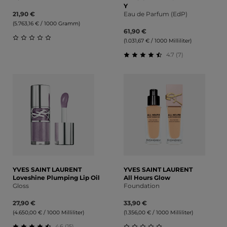
Y
21,90 €
Eau de Parfum (EdP)
(5.763,16 € / 1000 Gramm)
61,90 €
(1.031,67 € / 1000 Milliliter)
Durchschnittliche Bewertung von 0 von 5 Sternen
4.7 (7)
Durchschnittliche Bewert
YVES SAINT LAURENT
YVES SAINT LAURENT
Loveshine Plumping Lip Oil
All Hours Glow
Gloss
Foundation
27,90 €
33,90 €
(4.650,00 € / 1000 Milliliter)
(1.356,00 € / 1000 Milliliter)
4.6 (15)