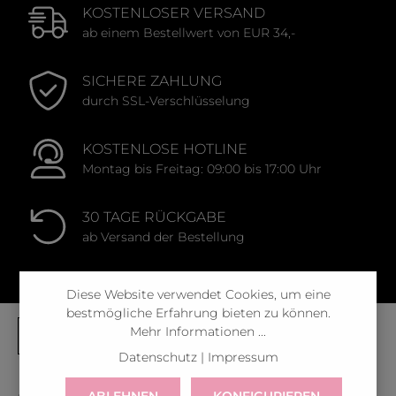
KOSTENLOSER VERSAND
ab einem Bestellwert von EUR 34,-
SICHERE ZAHLUNG
durch SSL-Verschlüsselung
KOSTENLOSE HOTLINE
Montag bis Freitag: 09:00 bis 17:00 Uhr
30 TAGE RÜCKGABE
ab Versand der Bestellung
Diese Website verwendet Cookies, um eine
bestmögliche Erfahrung bieten zu können.
Mehr Informationen ...
Datenschutz
|
Impressum