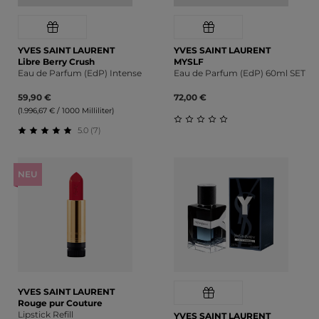
YVES SAINT LAURENT
YVES SAINT LAURENT
Libre Berry Crush
MYSLF
Eau de Parfum (EdP) Intense
Eau de Parfum (EdP) 60ml SET
59,90 €
72,00 €
(1.996,67 € / 1000 Milliliter)
5.0 (7)
Durchschnittliche Bewert
Durchschnittliche Bewertung von 5 von 5 Sternen
NEU
YVES SAINT LAURENT
Rouge pur Couture
Lipstick Refill
YVES SAINT LAURENT