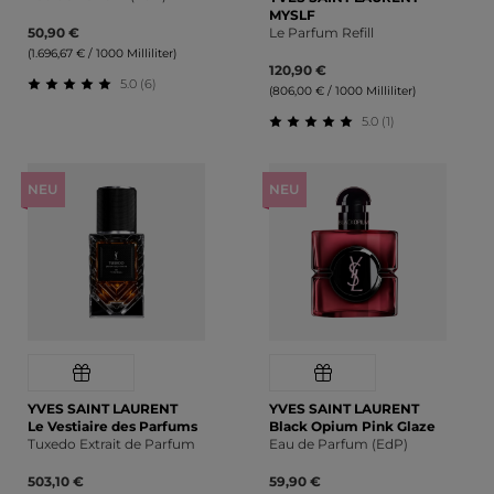
MYSLF
50,90 €
Le Parfum Refill
(1.696,67 € / 1000 Milliliter)
120,90 €
5.0 (6)
(806,00 € / 1000 Milliliter)
Durchschnittliche Bewertung von 5 von 5 Sternen
5.0 (1)
Durchschnittliche Bewert
NEU
NEU
YVES SAINT LAURENT
YVES SAINT LAURENT
Le Vestiaire des Parfums
Black Opium Pink Glaze
Tuxedo Extrait de Parfum
Eau de Parfum (EdP)
503,10 €
59,90 €