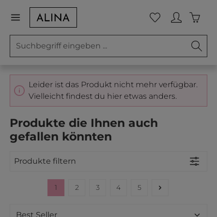
Zum Hauptinhalt springen
Waren
Du hast 0 Prod
Leider ist das Produkt nicht mehr verfügbar.
Vielleicht findest du hier etwas anders.
Produkte die Ihnen auch
gefallen könnten
Produkte filtern
1
2
3
4
5
Seite
Seite
Seite
Seite
Seite