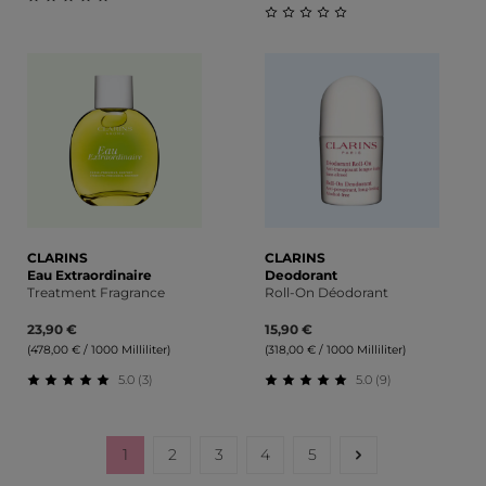
Durchschnittliche Bewertung von 0 von 5 Sternen
Durchschnittliche Bewert
CLARINS
CLARINS
Eau Extraordinaire
Deodorant
Treatment Fragrance
Roll-On Déodorant
23,90 €
15,90 €
(478,00 € / 1000 Milliliter)
(318,00 € / 1000 Milliliter)
5.0 (3)
5.0 (9)
Durchschnittliche Bewertung von 5 von 5 Sternen
Durchschnittliche Bewert
1
2
3
4
5
Seite
Seite
Seite
Seite
Seite