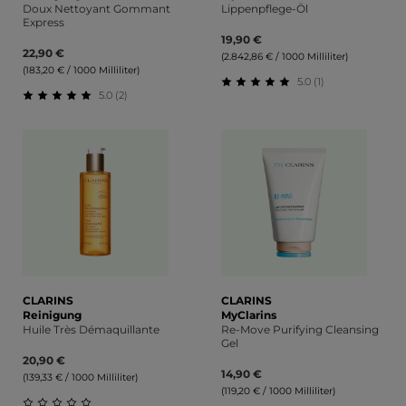
Doux Nettoyant Gommant
Lippenpflege-Öl
Express
19,90 €
22,90 €
(2.842,86 € / 1000 Milliliter)
(183,20 € / 1000 Milliliter)
5.0 (1)
5.0 (2)
Durchschnittliche Bewert
Durchschnittliche Bewertung von 5 von 5 Sternen
CLARINS
CLARINS
Reinigung
MyClarins
Huile Très Démaquillante
Re-Move Purifying Cleansing
Gel
20,90 €
14,90 €
(139,33 € / 1000 Milliliter)
(119,20 € / 1000 Milliliter)