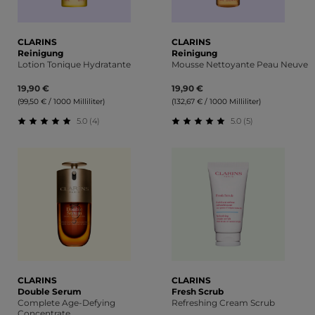
CLARINS
CLARINS
Reinigung
Reinigung
Lotion Tonique Hydratante
Mousse Nettoyante Peau Neuve
19,90 €
19,90 €
(99,50 € / 1000 Milliliter)
(132,67 € / 1000 Milliliter)
5.0 (4)
5.0 (5)
Durchschnittliche Bewertung von 5 von 5 Sternen
Durchschnittliche Bewert
CLARINS
CLARINS
Double Serum
Fresh Scrub
Complete Age-Defying
Refreshing Cream Scrub
Concentrate