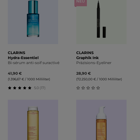
NEU
CLARINS
CLARINS
Hydra-Essentiel
Graphik Ink
Bi-sérum anti-soif suractivé
Präzisions-Eyeliner
41,90 €
28,90 €
(1.396,67 € / 1000 Milliliter)
(72.250,00 € / 1000 Milliliter)
5.0 (17)
Durchschnittliche Bewertung von 5 von 5 Sternen
Durchschnittliche Bewert