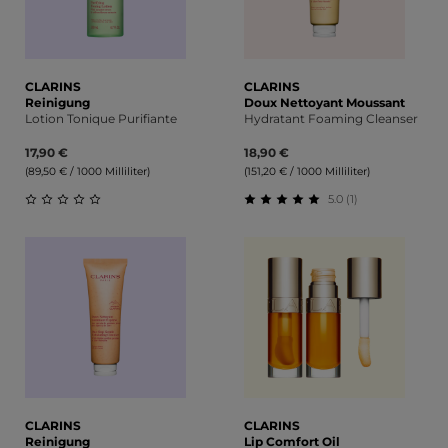
CLARINS
CLARINS
Reinigung
Doux Nettoyant Moussant
Lotion Tonique Purifiante
Hydratant Foaming Cleanser
17,90 €
18,90 €
(89,50 € / 1000 Milliliter)
(151,20 € / 1000 Milliliter)
5.0 (1)
Durchschnittliche Bewertung von 0 von 5 Sternen
Durchschnittliche Bewert
CLARINS
CLARINS
Reinigung
Lip Comfort Oil