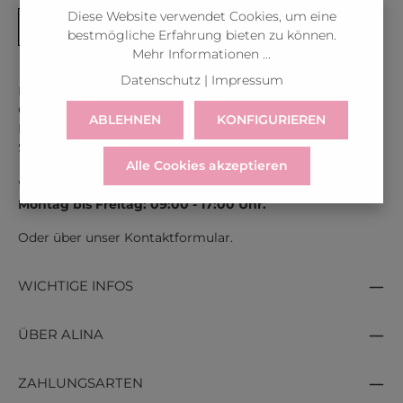
Diese Website verwendet Cookies, um eine
bestmögliche Erfahrung bieten zu können.
Mehr Informationen ...
Datenschutz
|
Impressum
Kontaktiere uns unter der gratis Rufnummer:
Österreich:
0043 800 366 60 33
ABLEHNEN
KONFIGURIEREN
Deutschland:
0049 800 366 60 33
Schweiz:
0041 800 366 603
Alle Cookies akzeptieren
Wir sind für dich erreichbar:
Montag bis Freitag: 09:00 - 17:00 Uhr.
Oder über unser
Kontaktformular
.
WICHTIGE INFOS
ÜBER ALINA
ZAHLUNGSARTEN