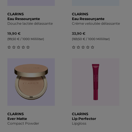
CLARINS
CLARINS
Eau Ressourçante
Eau Ressourçante
Douche lactée délassante
Crème veloutée délassante
19,90 €
33,90 €
(99,50 € / 1000 Milliliter)
(169,50 € / 1000 Milliliter)
Durchschnittliche Bewertung von 0 von 5 Sternen
Durchschnittliche Bewert
CLARINS
CLARINS
Ever Matte
Lip Perfector
Compact Powder
Lipgloss