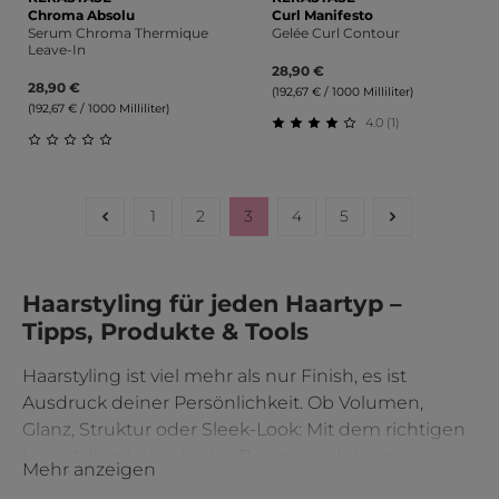
Chroma Absolu
Curl Manifesto
Serum Chroma Thermique
Gelée Curl Contour
Leave-In
28,90 €
28,90 €
(192,67 € / 1000 Milliliter)
(192,67 € / 1000 Milliliter)
4.0 (1)
Durchschnittliche Bewert
Durchschnittliche Bewertung von 0 von 5 Sternen
1
2
3
4
5
Seite
Seite
Seite
Seite
Seite
Haarstyling für jeden Haartyp –
Tipps, Produkte & Tools
Haarstyling ist viel mehr als nur Finish, es ist
Ausdruck deiner Persönlichkeit. Ob Volumen,
Glanz, Struktur oder Sleek-Look: Mit dem richtigen
Haarstyling holst du das Beste aus deinem
Mehr anzeigen
Haarschnitt heraus und verwandelst deine