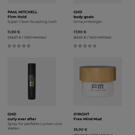
PAUL MITCHELL
GHD
Firm Hold
body goals
Super Clean Sculpting Gel®
Schaumfestiger
11,90 €
17,90 €
(158,67 € / 1000 Milliliter)
(89,50 € / 1000 Milliliter)
Durchschnittliche Bewertung von 0 von 5 Sternen
Durchschnittliche Bewert
GHD
O'RIGHT
curly ever after
Free Mind Mud
Spray für perfekte Locken und
Wellen
35,90 €