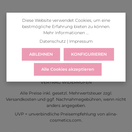
Diese Website verwendet Cookies, um eine
bestmögliche Erfahrung bieten zu können.
Mehr Informationen ...
Datenschutz
|
Impressum
ABLEHNEN
KONFIGURIEREN
Alle Cookies akzeptieren
LIEFERUNG
WIDERRUF
SERVICE & HILFE
VERTRAG WIDERRUFEN
Alle Preise inkl. gesetzl. Mehrwertsteuer zzgl.
Versandkosten
und ggf. Nachnahmegebühren, wenn nicht
anders angegeben.
UVP = unverbindliche Preisempfehlung von alina-
cosmetics.com.