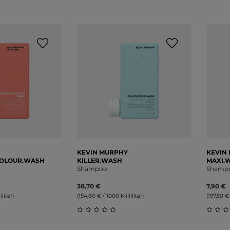
Durch
KEVIN MURPHY
KEVIN
COLOUR.WASH
KILLER.WASH
MAXI.
Shampoo
Shamp
38,70 €
7,90 €
liter)
(154,80 € / 1000 Milliliter)
(197,50 € 
liche Bewertung von 0 von 5 Sternen
Durchschnittliche Bewertung von 0 v
Durch