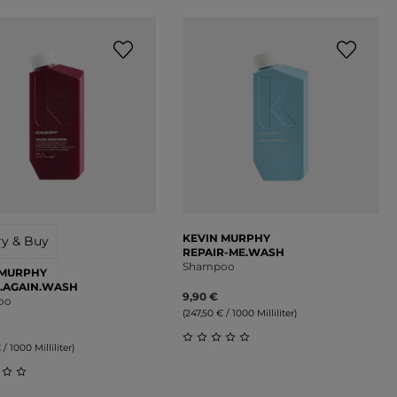
KEVIN MURPHY
ry & Buy
REPAIR-ME.WASH
Shampoo
 MURPHY
.AGAIN.WASH
9,90 €
oo
(247,50 € / 1000 Milliliter)
 / 1000 Milliliter)
on 5 Sternen
Durchschnittliche Bewertung 