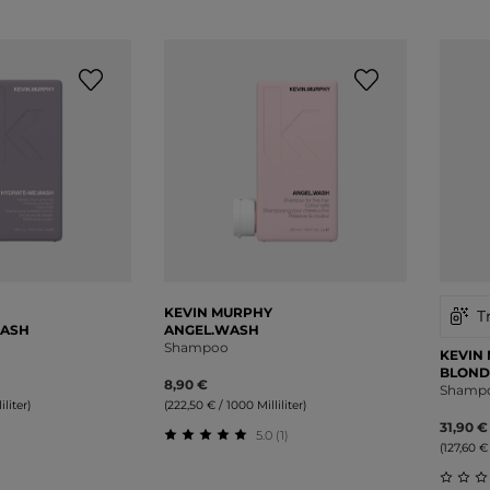
KEVIN MURPHY
T
WASH
ANGEL.WASH
Shampoo
KEVIN
BLOND
8,90 €
Shamp
iliter)
(222,50 € / 1000 Milliliter)
31,90 €
5.0 (1)
(127,60 € 
liche Bewertung von 0 von 5 Sternen
Durchschnittliche Bewertung von 5 v