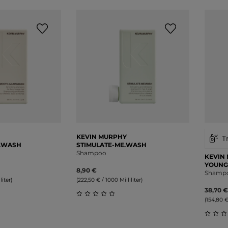
KEVIN MURPHY
T
.WASH
STIMULATE-ME.WASH
Shampoo
KEVIN
YOUNG
8,90 €
Shamp
liter)
(222,50 € / 1000 Milliliter)
38,70 €
(154,80 €
liche Bewertung von 0 von 5 Sternen
Durchschnittliche Bewertung von 0 v