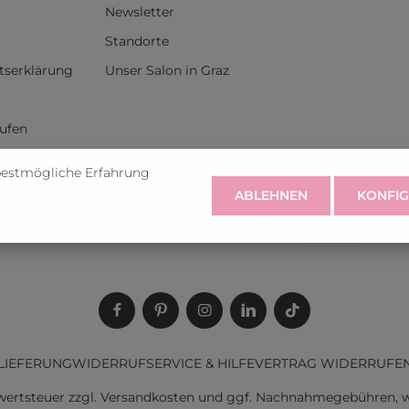
Newsletter
Standorte
itserklärung
Unser Salon in Graz
rufen
bestmögliche Erfahrung
ABLEHNEN
KONFIG
LIEFERUNG
WIDERRUF
SERVICE & HILFE
VERTRAG WIDERRUFE
rwertsteuer zzgl.
Versandkosten
und ggf. Nachnahmegebühren, w