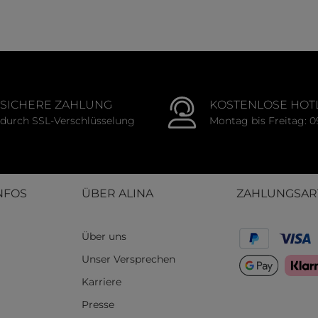
Durch
SICHERE ZAHLUNG
KOSTENLOSE HOT
durch SSL-Verschlüsselung
Montag bis Freitag: 0
NFOS
ÜBER ALINA
ZAHLUNGSAR
Über uns
Unser Versprechen
Karriere
Presse