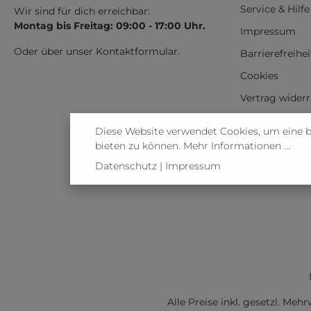
Service & Hilfe
Wir sind für dich erreichbar:
Montag bis Freitag: 09:00 - 17:00 Uhr.
Impressum
Oder über unser
Kontaktformular
.
Barrierefreihe
Cookies
Vertrag wider
Diese Website verwendet Cookies, um eine 
bieten zu können.
Mehr Informationen ...
Datenschutz
|
Impressum
Alle Preise inkl. gesetzl. Meh