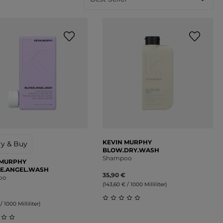
KEVIN MURPHY
ry & Buy
BLOW.DRY.WASH
Shampoo
 MURPHY
E.ANGEL.WASH
35,90 €
oo
(143,60 € / 1000 Milliliter)
/ 1000 Milliliter)
on 5 Sternen
Durchschnittliche Bewertung 