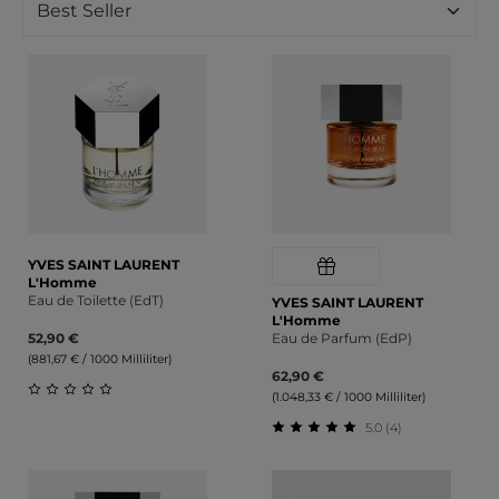
YVES SAINT LAURENT
L'Homme
Eau de Toilette (EdT)
YVES SAINT LAURENT
L'Homme
52,90 €
Eau de Parfum (EdP)
(881,67 € / 1000 Milliliter)
62,90 €
(1.048,33 € / 1000 Milliliter)
Durchschnittliche Bewertung von 0 von 5 Sternen
5.0 (4)
Durchschnittliche Bewert