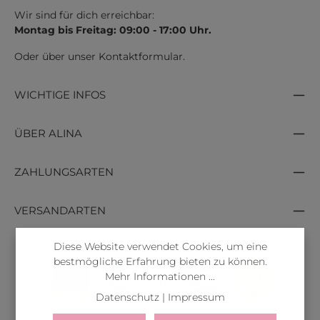
Wir sind für dich erreichbar:
Montag bis Freitag: 09:00 - 17:00 Uhr.
Oder über unser
Kontaktformular
.
WICHTIGE INFOS
ÜBER ALINA
ZAHLUNGSARTEN
VERSANDARTEN
Diese Website verwendet Cookies, um eine
bestmögliche Erfahrung bieten zu können.
Mehr Informationen ...
Datenschutz
|
Impressum