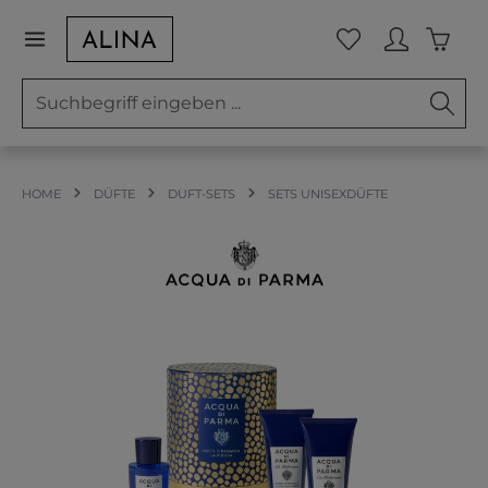
Zum Hauptinhalt springen
Waren
Du hast 0 Prod
HOME
DÜFTE
DUFT-SETS
SETS UNISEXDÜFTE
Bildergalerie überspringen