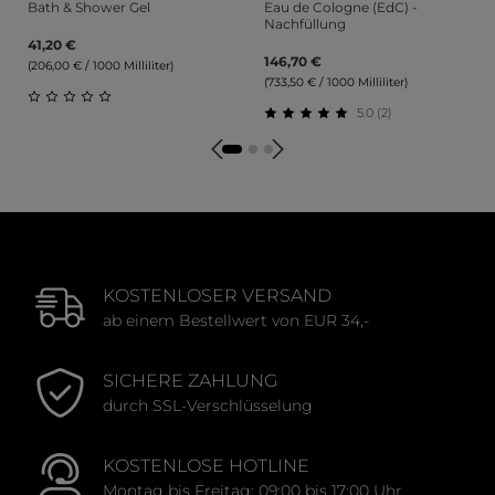
Bath & Shower Gel
Eau de Cologne (EdC) -
Nachfüllung
41,20 €
146,70 €
(206,00 € / 1000 Milliliter)
(733,50 € / 1000 Milliliter)
5.0 (2)
Durchschnittliche Bewertung von 0 von 5 Sternen
Durchschnittliche Bewert
KOSTENLOSER VERSAND
ab einem Bestellwert von EUR 34,-
SICHERE ZAHLUNG
durch SSL-Verschlüsselung
KOSTENLOSE HOTLINE
Montag bis Freitag: 09:00 bis 17:00 Uhr