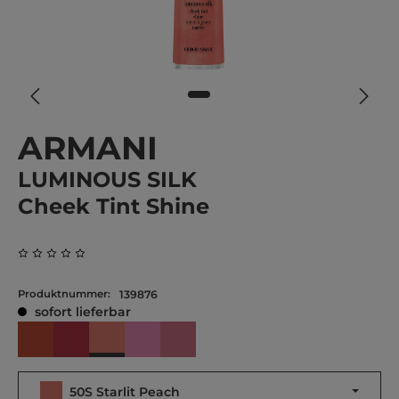
ARMANI
LUMINOUS SILK
Cheek Tint Shine
Durchschnittliche Bewertung von 0 von 5 Sternen
Produktnummer:
139876
sofort lieferbar
50S Starlit Peach
42S Sunlit Sienna
43s Sparkling Red Berry
53S Cosmic Pink
62S Magnetic Mauve
50S Starlit Peach