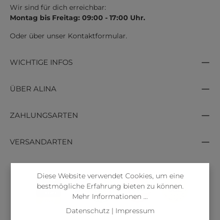
Wir sind für dich erreichbar:
Montag bis Freitag: 09:00 - 17:00 Uhr.
Oder über unser
Kontaktformular
.
WICHTIGE INFOS
ÜBER ALINA
ZAHLUNGSARTEN
VERSANDARTEN
Diese Website verwendet Cookies, um eine
bestmögliche Erfahrung bieten zu können.
Mehr Informationen ...
Datenschutz
|
Impressum