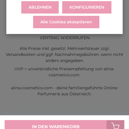
ABLEHNEN
KONFIGURIEREN
Alle Cookies akzeptieren
LIEFERUNG
WIDERRUF
SERVICE & HILFE
VERTRAG WIDERRUFEN
Alle Preise inkl. gesetzl. Mehrwertsteuer zzgl.
Versandkosten
und ggf. Nachnahmegebühren, wenn nicht
anders angegeben.
UVP = unverbindliche Preisempfehlung von alina-
cosmetics.com.
alina-cosmetics.com - deine familiengeführte Online-
Parfumerie aus Österreich.
IN DEN WARENKORB