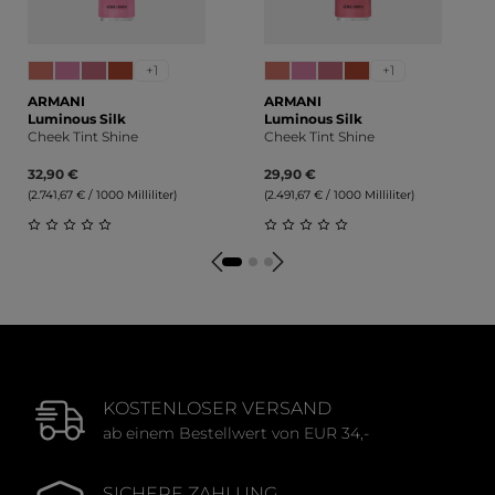
+1
+1
ARMANI
ARMANI
Luminous Silk
Luminous Silk
Cheek Tint Shine
Cheek Tint Shine
32,90 €
29,90 €
(2.741,67 € / 1000 Milliliter)
(2.491,67 € / 1000 Milliliter)
Durchschnittliche Bewertung von 0 von 5 Sternen
Durchschnittliche Bewert
KOSTENLOSER VERSAND
ab einem Bestellwert von EUR 34,-
SICHERE ZAHLUNG