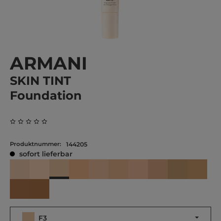
ARMANI
SKIN TINT
Foundation
Durchschnittliche Bewertung von 0 von 5 Sternen
Produktnummer:
144205
sofort lieferbar
F3
F1
F2
L1
L2
L3
L4
M1
M2
M3
M4
M5
F3