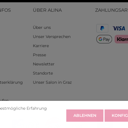
NFOS
ÜBER ALINA
ZAHLUNGSAR
Über uns
Unser Versprechen
Karriere
Presse
Newsletter
Standorte
itserklärung
Unser Salon in Graz
rufen
bestmögliche Erfahrung
ABLEHNEN
KONFIG