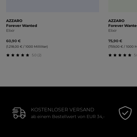
AZZARO
AZZARO
Forever Wanted
Forever Wante
Elixir
Elixir
60,90 €
75,90 €
(1.218,00 € / 1000 Milliliter)
(759,00 € / 1000 Mil
5.0 (2)
5.
Durchschnittliche Bewertung von 5 von 5 Sternen
Durchschnit
KOSTENLOSER VERSAND
ab einem Bestellwert von EUR 34,-