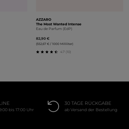
AZZARO
The Most Wanted Intense
Eau de Parfum (EdP)
82,90 €
(552,67 € / 1000 Milliliter)
4.7 (10)
ng von 4.7 von 5 Sternen
Durchschnittliche Bewertung von 4.7 vo
LINE
30 TAGE RÜCKGABE
9:00 bis 17:00 Uhr
ab Versand der Bestellung