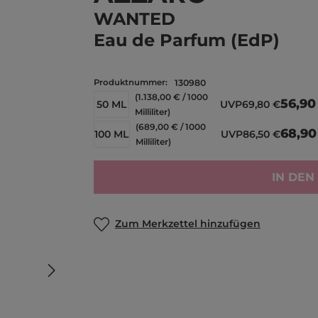
WANTED
Eau de Parfum (EdP)
Produktnummer:
130980
(1.138,00 € / 1000
56,90
50 ML
UVP
69,80 €
Milliliter)
(689,00 € / 1000
68,90
100 ML
UVP
86,50 €
Milliliter)
IN DE
Zum Merkzettel hinzufügen