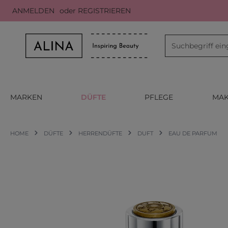
ANMELDEN
oder
REGISTRIEREN
m Hauptinhalt springen
Zur Suche springen
Zur Hauptnavigation springen
MARKEN
DÜFTE
PFLEGE
MAK
HOME
DÜFTE
HERRENDÜFTE
DUFT
EAU DE PARFUM
Bildergalerie überspringen