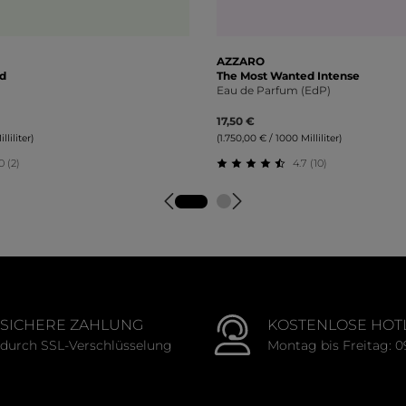
AZZARO
d
The Most Wanted Intense
Eau de Parfum (EdP)
17,50 €
liliter)
(1.750,00 € / 1000 Milliliter)
0 (2)
4.7 (10)
tliche Bewertung von 5 von 5 Sternen
Durchschnittliche Bewertu
SICHERE ZAHLUNG
KOSTENLOSE HOT
durch SSL-Verschlüsselung
Montag bis Freitag: 0