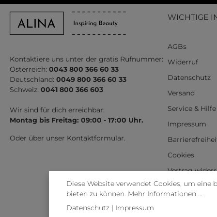
WICHTIGE I
AGBs
Kontaktiere uns unter der gratis Rufnummer:
Widerruf
Österreich:
0043 800 366 60 33
Datenschutz
Deutschland:
0049 800 366 60 33
Schweiz:
0041 800 366 603
Versand
Service & Hilfe
Wir sind für dich erreichbar:
Montag bis Freitag: 09:00 - 17:00 Uhr.
Impressum
Oder über unser
Kontaktformular
.
Barrierefreihe
Cookies
Vertrag wider
Diese Website verwendet Cookies, um eine 
bieten zu können.
Mehr Informationen ...
Datenschutz
|
Impressum