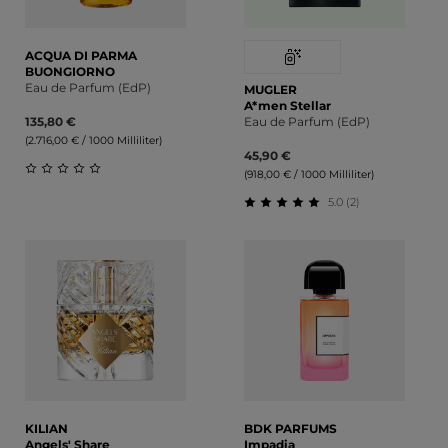
ACQUA DI PARMA
BUONGIORNO
Eau de Parfum (EdP)
MUGLER
A*men Stellar
135,80 €
Eau de Parfum (EdP)
(2.716,00 € / 1000 Milliliter)
45,90 €
(918,00 € / 1000 Milliliter)
Durchschnittliche Bewertung von 0 von 5 Sternen
5.0 (2)
Durchschnittliche Bewert
KILIAN
BDK PARFUMS
Angels' Share
Impadia