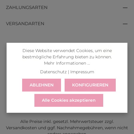
ZAHLUNGSARTEN
VERSANDARTEN
Diese Website verwendet Cookies, um eine
bestmögliche Erfahrung bieten zu können.
Mehr Informationen ...
Datenschutz
|
Impressum
ABLEHNEN
KONFIGURIEREN
Alle Cookies akzeptieren
LIEFERUNG
WIDERRUF
SERVICE & HILFE
VERTRAG WIDERRUFEN
Alle Preise inkl. gesetzl. Mehrwertsteuer zzgl.
Versandkosten
und ggf. Nachnahmegebühren, wenn nicht
anders angegeben.