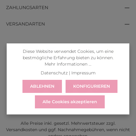
ZAHLUNGSARTEN
VERSANDARTEN
Diese Website verwendet Cookies, um eine
bestmögliche Erfahrung bieten zu können.
Mehr Informationen ...
Datenschutz
|
Impressum
ABLEHNEN
KONFIGURIEREN
Alle Cookies akzeptieren
LIEFERUNG
WIDERRUF
SERVICE & HILFE
VERTRAG WIDERRUFEN
Alle Preise inkl. gesetzl. Mehrwertsteuer zzgl.
Versandkosten
und ggf. Nachnahmegebühren, wenn nicht
anders angegeben.